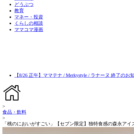
どうぶつ
教育
マネー・投資
くらしの相談
ママコマ漫画
【8/26 正午】ママテナ / Merkystyle / ラナーヌ 終了の
>
食品・飲料
>
「桃のにおいがすごい」【セブン限定】独特食感の森永アイ