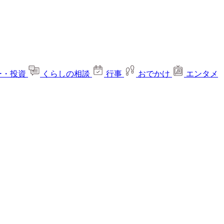
ー・投資
くらしの相談
行事
おでかけ
エンタメ