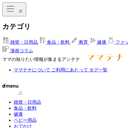
カテゴリ
雑貨・日用品
食品・飲料
教育
健康
ファ
漫画コラム
ママの知りたい情報が集まるアンテナ
ママテナについて
ご利用にあたって
タグ一覧
>
雑貨・日用品
食品・飲料
健康
ベビー用品
おでかけ