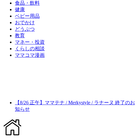
食品・飲料
健康
ベビー用品
おでかけ
どうぶつ
教育
マネー・投資
くらしの相談
ママコマ漫画
【8/26 正午】ママテナ / Merkystyle / ラナーヌ 終了のお
知らせ