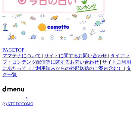
PAGETOP
ママテナについて
|
サイトに関するお問い合わせ
|
タイアッ
プ・コンテンツ配信等に関するお問い合わせ
|
サイトご利用
にあたって（ご利用端末からの外部送信のご案内含む）
|
タ
グ一覧
>
(c) NTT DOCOMO