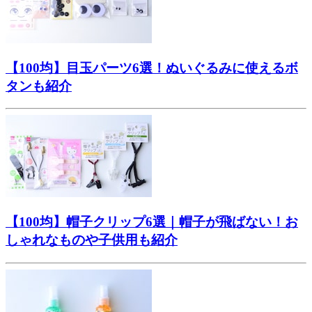
【100均】目玉パーツ6選！ぬいぐるみに使えるボ
タンも紹介
【100均】帽子クリップ6選｜帽子が飛ばない！お
しゃれなものや子供用も紹介