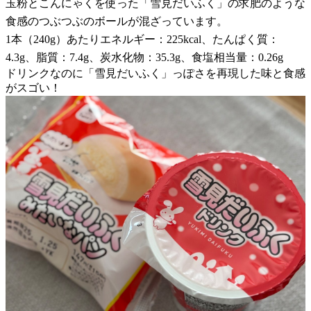
玉粉とこんにゃくを使った「雪見だいふく」の求肥のような
食感のつぶつぶのボールが混ざっています。
1本（240g）あたりエネルギー：225kcal、たんぱく質：
4.3g、脂質：7.4g、炭水化物：35.3g、食塩相当量：0.26g
ドリンクなのに「雪見だいふく」っぽさを再現した味と食感
がスゴい！