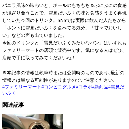
バニラ風味の味わいと、ボールのもちもち＆ぷにぷにの食感
が混ざり合うことで、雪見だいふくの味と食感をうまく再現
していた今回のドリンク。SNSでは実際に飲んだ人たちから
「ホントに雪見だいふくを食べてる気分」「甘々でおいし
い」などの声も出ていました。
今回のドリンクと「雪見だいふくみたいなパン」はいずれも
ファミリーマートの店頭で販売中です。気になる人はぜひ、
店頭で手に取ってみてくださいね！
※本記事の情報は執筆時または公開時のものであり､最新の
情報とは異なる可能性がありますのでご注意ください。
#
ファミリーマート
#
コンビニグルメ
#
コラボ
#
新商品
#
雪見だ
いふく
関連記事