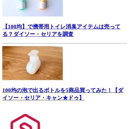
【100均】で携帯用トイレ消臭アイテムは売って
る？ダイソー・セリアを調査
100均の泡で出るボトルを5商品買ってみた！【ダ
イソー・セリア・キャン★ドゥ】