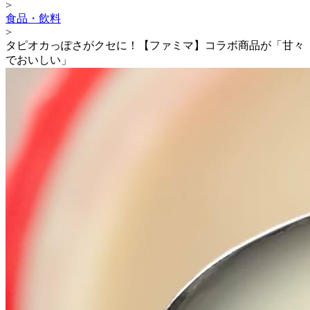
>
食品・飲料
>
タピオカっぽさがクセに！【ファミマ】コラボ商品が「甘々
でおいしい」