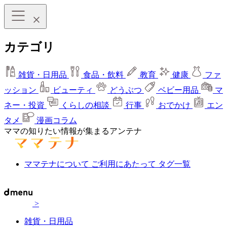
カテゴリ
雑貨・日用品
食品・飲料
教育
健康
ファ
ッション
ビューティ
どうぶつ
ベビー用品
マ
ネー・投資
くらしの相談
行事
おでかけ
エン
タメ
漫画コラム
ママの知りたい情報が集まるアンテナ
ママテナについて
ご利用にあたって
タグ一覧
>
雑貨・日用品