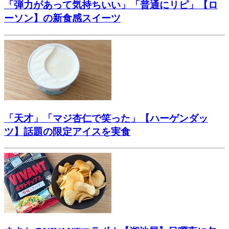
「弾力があって気持ちいい」「普通にリピ」【ロ
ーソン】の新食感スイーツ
「天才」「マジ杏仁で笑った」【ハーゲンダッ
ツ】話題の限定アイスを実食