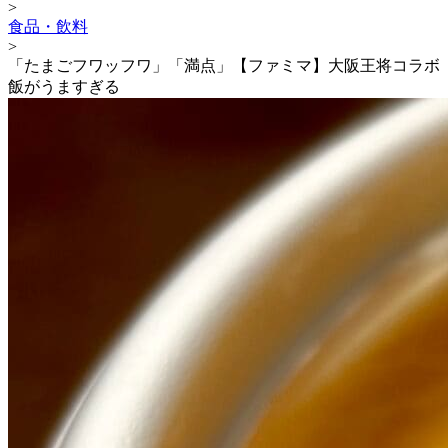
>
食品・飲料
>
「たまごフワッフワ」「満点」【ファミマ】大阪王将コラボ
飯がうますぎる