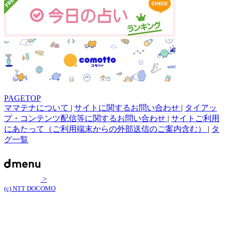
PAGETOP
ママテナについて
|
サイトに関するお問い合わせ
|
タイアッ
プ・コンテンツ配信等に関するお問い合わせ
|
サイトご利用
にあたって（ご利用端末からの外部送信のご案内含む）
|
タ
グ一覧
>
(c) NTT DOCOMO