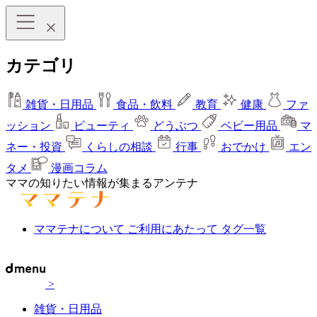
カテゴリ
雑貨・日用品
食品・飲料
教育
健康
ファ
ッション
ビューティ
どうぶつ
ベビー用品
マ
ネー・投資
くらしの相談
行事
おでかけ
エン
タメ
漫画コラム
ママの知りたい情報が集まるアンテナ
ママテナについて
ご利用にあたって
タグ一覧
>
雑貨・日用品