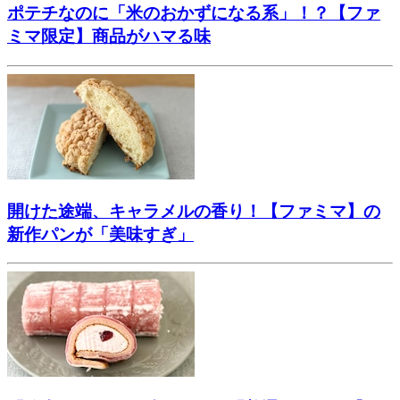
ポテチなのに「米のおかずになる系」！？【ファ
ミマ限定】商品がハマる味
開けた途端、キャラメルの香り！【ファミマ】の
新作パンが「美味すぎ」