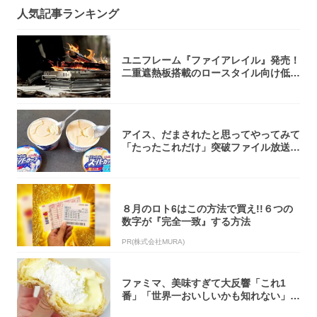
人気記事ランキング
ユニフレーム『ファイアレイル』発売！
二重遮熱板搭載のロースタイル向け低型
焚き火台
アイス、だまされたと思ってやってみて
「たったこれだけ」突破ファイル放送で
大注目！...
８月のロト6はこの方法で買え!!６つの
数字が『完全一致』する方法
PR(株式会社MURA)
ファミマ、美味すぎて大反響「これ1
番」「世界一おいしいかも知れない」
「飲めそう」