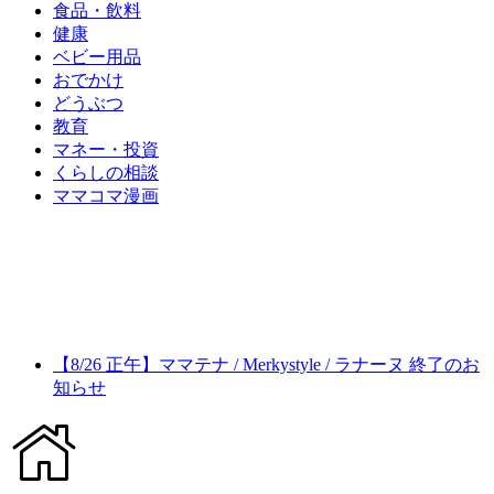
食品・飲料
健康
ベビー用品
おでかけ
どうぶつ
教育
マネー・投資
くらしの相談
ママコマ漫画
【8/26 正午】ママテナ / Merkystyle / ラナーヌ 終了のお
知らせ