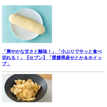
「爽やかな甘さと酸味！」「小ぶりでサッと食べ
切れる！」【セブン】「愛媛県産せとか＆ホイッ
プ」