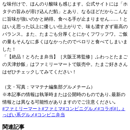
な味付けで、ほんのり酸味も感じます。公式サイトには「ホ
タテの旨みが溶け込んだ餡」とあり、なるほどだからこんな
に旨味が強いのかと納得。食べる手が止まりません……！と
はいえ思った以上に優しい仕上がりで、味も濃すぎず最高の
バランス。また、たまごも分厚くとにかくフワッフワ。ご飯
の量もそんなに多くはなかったのでペロリと食べてしまいま
した！
「【絶品！とろたま弁当】［大阪王将監修］ふわっとたまご
の天津炒飯」はファミリーマートで販売中。たまご好きさん
はぜひチェックしてみてください！
（文・写真：ママテナ編集部グルメチーム）
※本記事の情報は執筆時または公開時のものであり､最新の
情報とは異なる可能性がありますのでご注意ください｡
#
ファミリーマート
#
ファミマ
#
コンビニグルメ
#
コラボ
#
しょ
っぱい系グルメ
#
コンビニ弁当
関連記事