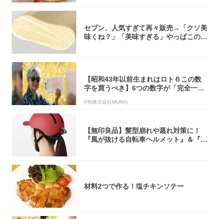
セブン、人気すぎて再々販売→「クソ美
味くね？」「美味すぎる」やっぱこのク
オリティ...
【昭和43年以前生まれはロト６この数
字を買うべき】6つの数字が「完全一
致」する方...
PR(株式会社MURA)
【無印良品】髪型崩れや蒸れ対策に！
『風が抜ける自転車ヘルメット』＆『2
0型自転車...
材料2つで作る！塩チキンソテー