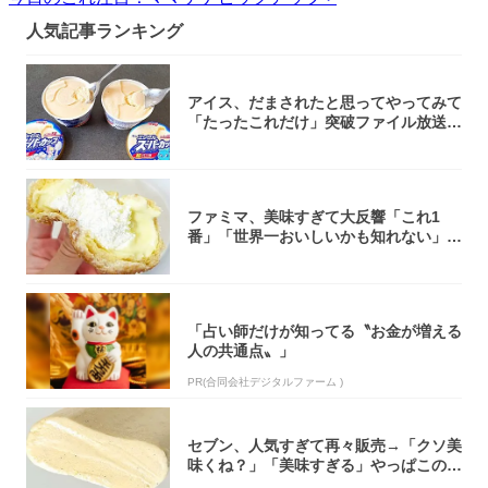
人気記事ランキング
アイス、だまされたと思ってやってみて
「たったこれだけ」突破ファイル放送で
大注目！...
ファミマ、美味すぎて大反響「これ1
番」「世界一おいしいかも知れない」
「飲めそう」
「占い師だけが知ってる〝お金が増える
人の共通点〟」
PR(合同会社デジタルファーム )
セブン、人気すぎて再々販売→「クソ美
味くね？」「美味すぎる」やっぱこのク
オリティ...