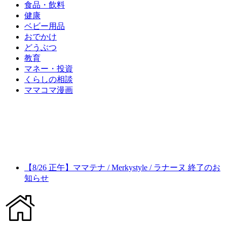
食品・飲料
健康
ベビー用品
おでかけ
どうぶつ
教育
マネー・投資
くらしの相談
ママコマ漫画
【8/26 正午】ママテナ / Merkystyle / ラナーヌ 終了のお
知らせ