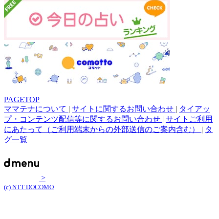
PAGETOP
ママテナについて
|
サイトに関するお問い合わせ
|
タイアッ
プ・コンテンツ配信等に関するお問い合わせ
|
サイトご利用
にあたって（ご利用端末からの外部送信のご案内含む）
|
タ
グ一覧
>
(c) NTT DOCOMO