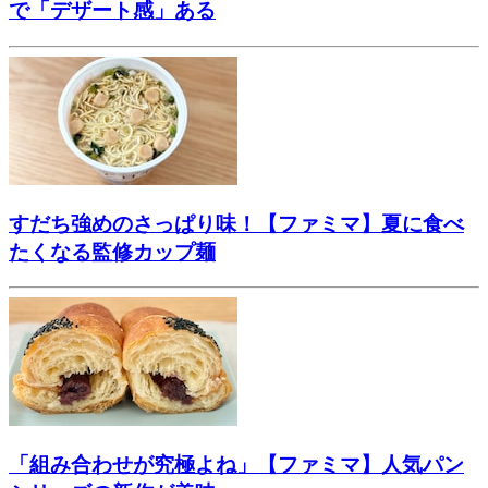
で「デザート感」ある
すだち強めのさっぱり味！【ファミマ】夏に食べ
たくなる監修カップ麺
「組み合わせが究極よね」【ファミマ】人気パン