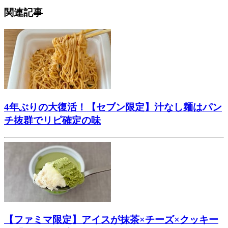
関連記事
4年ぶりの大復活！【セブン限定】汁なし麺はパン
チ抜群でリピ確定の味
【ファミマ限定】アイスが抹茶×チーズ×クッキー