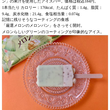
ン」の果汁を使用したアイスバー。価格は税込184円。
1本当たり カロリー：176kcal、たんぱく質：1.4g、脂質：
9.4g、炭水化物：21.4g、食塩相当量：0.074g
記憶に残りそうなコーティングの食感
「厳選メロンのメロンパン」をさっそく開封。
メロンらしいグリーンのコーティングが印象的なアイス。