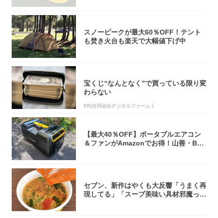
スノーピークが最大60％OFF！テント
も焚き火台も楽天で大幅値下げ中
宝くじ“なんとなく”で買っている限り変
わらない
PR(合同会社デジタルファーム )
【最大40％OFF】ポータブルエアコン
＆ファンがAmazonでお得！山善・Bo
u...
セブン、新作はやくも大反響「うまく再
現してる」「スープ美味い具材邪魔って
くらい美...