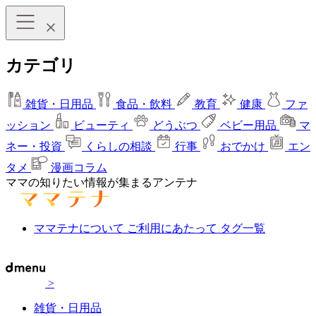
カテゴリ
雑貨・日用品
食品・飲料
教育
健康
ファ
ッション
ビューティ
どうぶつ
ベビー用品
マ
ネー・投資
くらしの相談
行事
おでかけ
エン
タメ
漫画コラム
ママの知りたい情報が集まるアンテナ
ママテナについて
ご利用にあたって
タグ一覧
>
雑貨・日用品