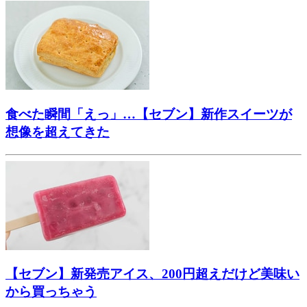
食べた瞬間「えっ」…【セブン】新作スイーツが
想像を超えてきた
【セブン】新発売アイス、200円超えだけど美味い
から買っちゃう