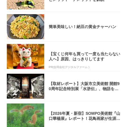
簡単美味しい！納豆の黄金チャーハン
【宝くじ何年も買って一度も当たらない
人へ】原因、はっきりしてます
PR(合同会社デジタルファーム )
【取材レポート】大阪市立美術館 開館9
0周年記念特別展「水滸伝」、物語を知
らない...
【2026年夏・新宿】SOMPO美術館『山
口華楊展』レポート！花鳥画家が生涯描
き...