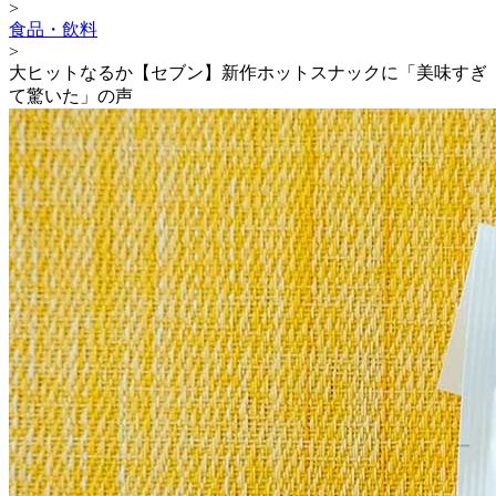
>
食品・飲料
>
大ヒットなるか【セブン】新作ホットスナックに「美味すぎ
て驚いた」の声