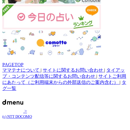
PAGETOP
ママテナについて
|
サイトに関するお問い合わせ
|
タイアッ
プ・コンテンツ配信等に関するお問い合わせ
|
サイトご利用
にあたって（ご利用端末からの外部送信のご案内含む）
|
タ
グ一覧
>
(c) NTT DOCOMO