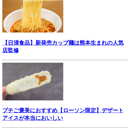
【日清食品】新発売カップ麺は熊本生まれの人気
店監修
プチご褒美におすすめ【ローソン限定】デザート
アイスが本当においしい