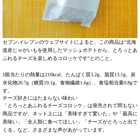
セブン-イレブンのウェブサイトによると、この商品は“北海
道産じゃがいもを使用したマッシュポテトから、とろっとあ
ふれるチーズを楽しめるコロッケです”とのこと。
1個当たりの熱量は210kcal、たんぱく質3.2g、脂質13.1g、炭
水化物20.7g（糖質19.1g、食物繊維1.6g）、食塩相当量0.8gで
す。
チーズ好きにはたまらない味わい
「とろっとあふれるチーズコロッケ」は発売されて間もない
商品ですが、ネット上には「美味すぎて驚いた」や「最高に
美味い」「全人類に食べてほしい」「チーズがとろっと出て
くる」など、さまざまな声があがっています。