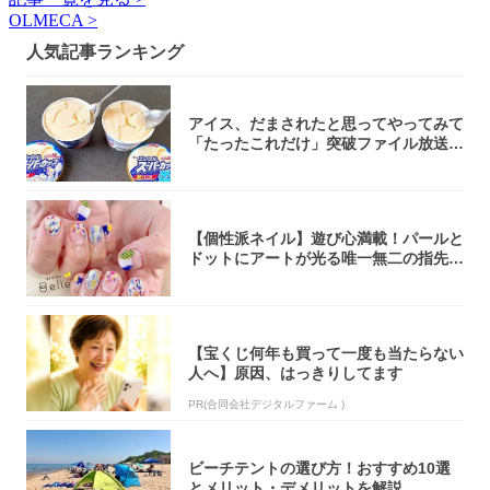
OLMECA >
人気記事ランキング
アイス、だまされたと思ってやってみて
「たったこれだけ」突破ファイル放送で
大注目！...
【個性派ネイル】遊び心満載！パールと
ドットにアートが光る唯一無二の指先が
完成！
【宝くじ何年も買って一度も当たらない
人へ】原因、はっきりしてます
PR(合同会社デジタルファーム )
ビーチテントの選び方！おすすめ10選
とメリット・デメリットを解説