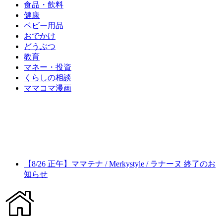
食品・飲料
健康
ベビー用品
おでかけ
どうぶつ
教育
マネー・投資
くらしの相談
ママコマ漫画
【8/26 正午】ママテナ / Merkystyle / ラナーヌ 終了のお
知らせ