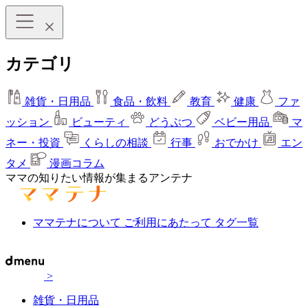
カテゴリ
雑貨・日用品
食品・飲料
教育
健康
ファ
ッション
ビューティ
どうぶつ
ベビー用品
マ
ネー・投資
くらしの相談
行事
おでかけ
エン
タメ
漫画コラム
ママの知りたい情報が集まるアンテナ
ママテナについて
ご利用にあたって
タグ一覧
>
雑貨・日用品