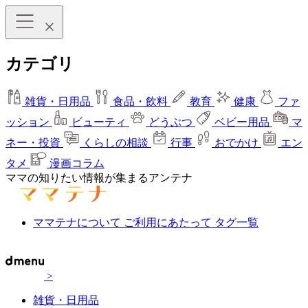
カテゴリ
雑貨・日用品
食品・飲料
教育
健康
ファ
ッション
ビューティ
どうぶつ
ベビー用品
マ
ネー・投資
くらしの相談
行事
おでかけ
エン
タメ
漫画コラム
ママの知りたい情報が集まるアンテナ
ママテナについて
ご利用にあたって
タグ一覧
>
雑貨・日用品