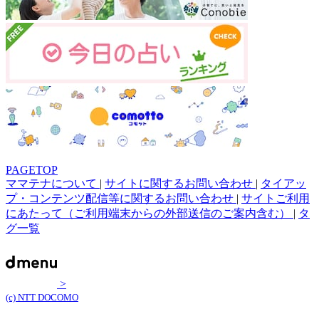
PAGETOP
ママテナについて
|
サイトに関するお問い合わせ
|
タイアッ
プ・コンテンツ配信等に関するお問い合わせ
|
サイトご利用
にあたって（ご利用端末からの外部送信のご案内含む）
|
タ
グ一覧
>
(c) NTT DOCOMO