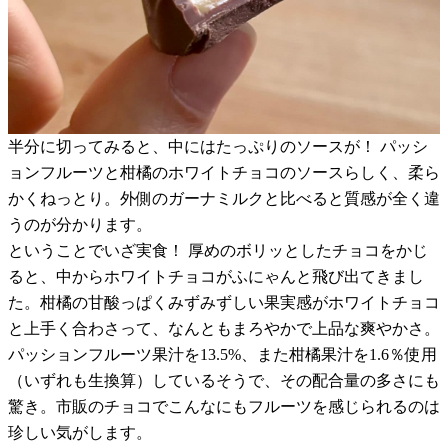
半分に切ってみると、中にはたっぷりのソースが！ パッシ
ョンフルーツと柑橘のホワイトチョコのソースらしく、柔ら
かくねっとり。外側のガーナミルクと比べると質感が全く違
うのが分かります。
ということでいざ実食！ 厚めのボリッとしたチョコをかじ
ると、中からホワイトチョコがふにゃんと飛び出てきまし
た。柑橘の甘酸っぱくみずみずしい果実感がホワイトチョコ
と上手く合わさって、なんともまろやかで上品な爽やかさ。
パッションフルーツ果汁を13.5%、また柑橘果汁を1.6％使用
（いずれも生換算）しているそうで、その配合量の多さにも
驚き。市販のチョコでこんなにもフルーツを感じられるのは
珍しい気がします。