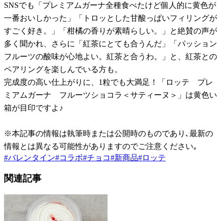
SNSでも「プレミアムガーナ全種食べたけど個人的に黄色が
一番おいしかった」「トロッとした甘酸っぱいフィリングが
すごく好き。」「柑橘の香りが素晴らしい。」と絶賛の声が
多く聞かれ、さらに「紅茶にとても合うんだ」「パッション
フルーツの酸味が心地よい。紅茶と合うわ。」と、紅茶との
ペアリングを楽しんでいる方も。
完成度の高い仕上がりに、1粒でも大満足！「ロッテ プレ
ミアムガーナ フルーツショコラ＜サティーヌ＞」は黄色い
箱が目印ですよ♪
※本記事の情報は執筆時または公開時のものであり､最新の
情報とは異なる可能性がありますのでご注意ください｡
#
バレンタイン
#
コラボ
#
チョコ
#
新商品
#
ロッテ
関連記事