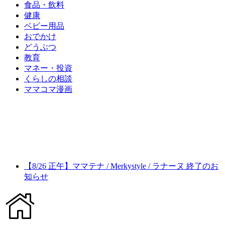
食品・飲料
健康
ベビー用品
おでかけ
どうぶつ
教育
マネー・投資
くらしの相談
ママコマ漫画
【8/26 正午】ママテナ / Merkystyle / ラナーヌ 終了のお
知らせ