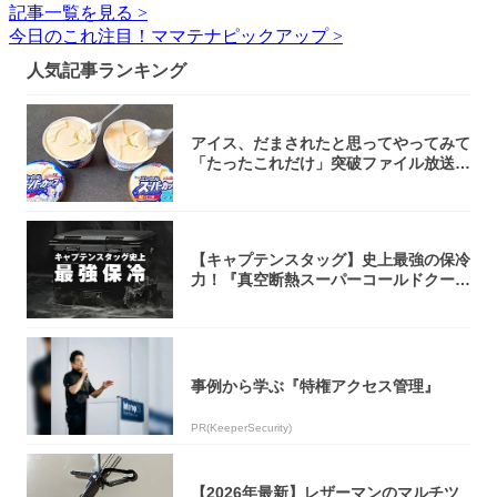
記事一覧を見る >
今日のこれ注目！ママテナピックアップ >
人気記事ランキング
アイス、だまされたと思ってやってみて
「たったこれだけ」突破ファイル放送で
大注目！...
【キャプテンスタッグ】史上最強の保冷
力！『真空断熱スーパーコールドクーラ
ーボック...
事例から学ぶ『特権アクセス管理』
PR(KeeperSecurity)
【2026年最新】レザーマンのマルチツ