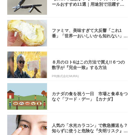
ールおすすめ11選｜用途別で活躍する
モデル...
ファミマ、美味すぎて大反響「これ1
番」「世界一おいしいかも知れない」
「飲めそう」
８月のロト6はこの方法で買え!!６つの
数字が『完全一致』する方法
PR(株式会社MURA)
カナダの食を祝う一日 市場と食卓をつ
なぐ「フード・デー」【カナダ】
人気の「水光カラコン」で救急搬送も？
知らずに使うと危険な『失明リスク』と