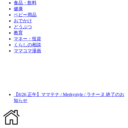
食品・飲料
健康
ベビー用品
おでかけ
どうぶつ
教育
マネー・投資
くらしの相談
ママコマ漫画
【8/26 正午】ママテナ / Merkystyle / ラナーヌ 終了のお
知らせ