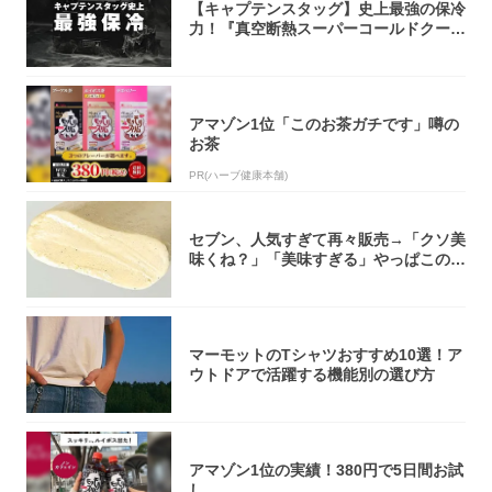
【キャプテンスタッグ】史上最強の保冷
力！『真空断熱スーパーコールドクーラ
ーボック...
アマゾン1位「このお茶ガチです」噂の
お茶
PR(ハーブ健康本舗)
セブン、人気すぎて再々販売→「クソ美
味くね？」「美味すぎる」やっぱこのク
オリティ...
マーモットのTシャツおすすめ10選！ア
ウトドアで活躍する機能別の選び方
アマゾン1位の実績！380円で5日間お試
し。