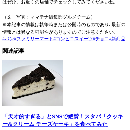
はぜひ、お近くの店舗でチェックしてみてくださいね。
（文・写真：ママテナ編集部グルメチーム）
※本記事の情報は執筆時または公開時のものであり､最新の
情報とは異なる可能性がありますのでご注意ください。
#
パン
#
ファミリーマート
#
コンビニスイーツ
#
チョコ
#
新商品
関連記事
「天才的すぎる」とSNSで絶賛！スタバ「クッキ
ー&クリーム チーズケーキ」を食べてみた