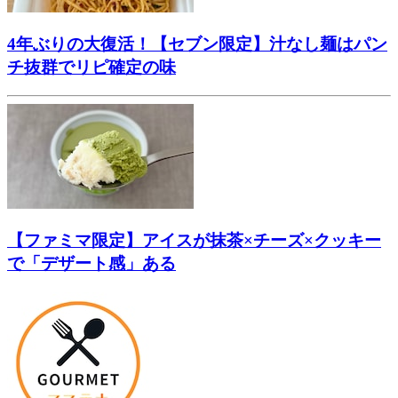
4年ぶりの大復活！【セブン限定】汁なし麺はパン
チ抜群でリピ確定の味
【ファミマ限定】アイスが抹茶×チーズ×クッキー
で「デザート感」ある