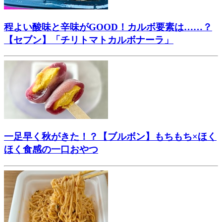
程よい酸味と辛味がGOOD！カルボ要素は……？
【セブン】「チリトマトカルボナーラ」
一足早く秋がきた！？【ブルボン】もちもち×ほく
ほく食感の一口おやつ