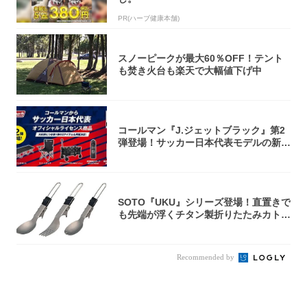
PR(ハーブ健康本舗)
スノーピークが最大60％OFF！テント
も焚き火台も楽天で大幅値下げ中
コールマン『J.ジェットブラック』第2
弾登場！サッカー日本代表モデルの新作
5アイ...
SOTO『UKU』シリーズ登場！直置きで
も先端が浮くチタン製折りたたみカトラ
リー
Recommended by