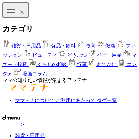
カテゴリ
雑貨・日用品
食品・飲料
教育
健康
ファ
ッション
ビューティ
どうぶつ
ベビー用品
マ
ネー・投資
くらしの相談
行事
おでかけ
エン
タメ
漫画コラム
ママの知りたい情報が集まるアンテナ
ママテナについて
ご利用にあたって
タグ一覧
>
雑貨・日用品