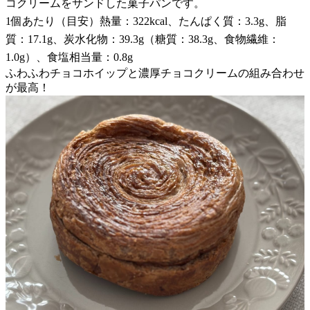
コクリームをサンドした菓子パンです。
1個あたり（目安）熱量：322kcal、たんぱく質：3.3g、脂
質：17.1g、炭水化物：39.3g（糖質：38.3g、食物繊維：
1.0g）、食塩相当量：0.8g
ふわふわチョコホイップと濃厚チョコクリームの組み合わせ
が最高！