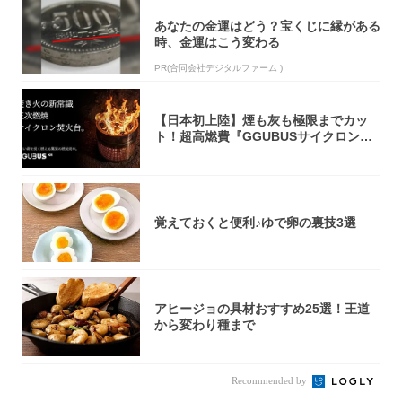
あなたの金運はどう？宝くじに縁がある
時、金運はこう変わる
PR(合同会社デジタルファーム )
【日本初上陸】煙も灰も極限までカッ
ト！超高燃費『GGUBUSサイクロン焚
火台』が...
覚えておくと便利♪ゆで卵の裏技3選
アヒージョの具材おすすめ25選！王道
から変わり種まで
Recommended by