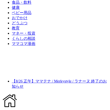
食品・飲料
健康
ベビー用品
おでかけ
どうぶつ
教育
マネー・投資
くらしの相談
ママコマ漫画
【8/26 正午】ママテナ / Merkystyle / ラナーヌ 終了のお
知らせ