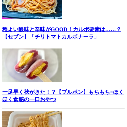
程よい酸味と辛味がGOOD！カルボ要素は……？
【セブン】「チリトマトカルボナーラ」
一足早く秋がきた！？【ブルボン】もちもち×ほく
ほく食感の一口おやつ