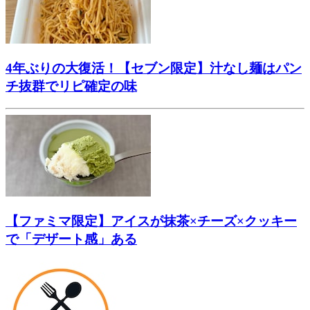
4年ぶりの大復活！【セブン限定】汁なし麺はパン
チ抜群でリピ確定の味
【ファミマ限定】アイスが抹茶×チーズ×クッキー
で「デザート感」ある