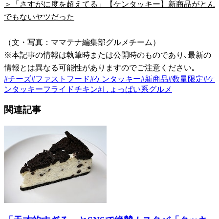
＞「さすがに度を超えてる」【ケンタッキー】新商品がとん
でもないヤツだった
（文・写真：ママテナ編集部グルメチーム）
※本記事の情報は執筆時または公開時のものであり､最新の
情報とは異なる可能性がありますのでご注意ください｡
#
チーズ
#
ファストフード
#
ケンタッキー
#
新商品
#
数量限定
#
ケ
ンタッキーフライドチキン
#
しょっぱい系グルメ
関連記事