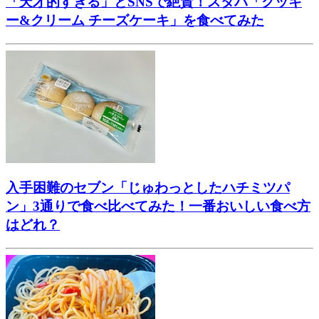
「天才的すぎる」とSNSで絶賛！スタバ「クッキ
ー&クリーム チーズケーキ」を食べてみた
入手困難のセブン「じゅわっとしたハチミツパ
ン」3通りで食べ比べてみた！一番おいしい食べ方
はどれ？