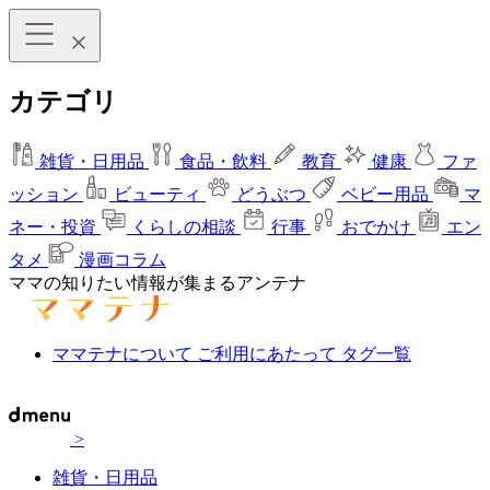
カテゴリ
雑貨・日用品
食品・飲料
教育
健康
ファ
ッション
ビューティ
どうぶつ
ベビー用品
マ
ネー・投資
くらしの相談
行事
おでかけ
エン
タメ
漫画コラム
ママの知りたい情報が集まるアンテナ
ママテナについて
ご利用にあたって
タグ一覧
>
雑貨・日用品