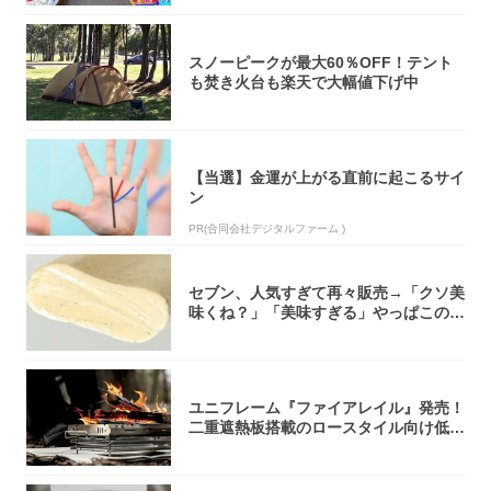
スノーピークが最大60％OFF！テント
も焚き火台も楽天で大幅値下げ中
【当選】金運が上がる直前に起こるサイ
ン
PR(合同会社デジタルファーム )
セブン、人気すぎて再々販売→「クソ美
味くね？」「美味すぎる」やっぱこのク
オリティ...
ユニフレーム『ファイアレイル』発売！
二重遮熱板搭載のロースタイル向け低型
焚き火台