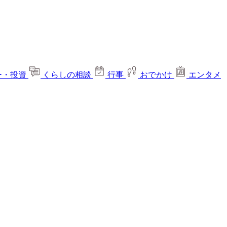
ー・投資
くらしの相談
行事
おでかけ
エンタメ