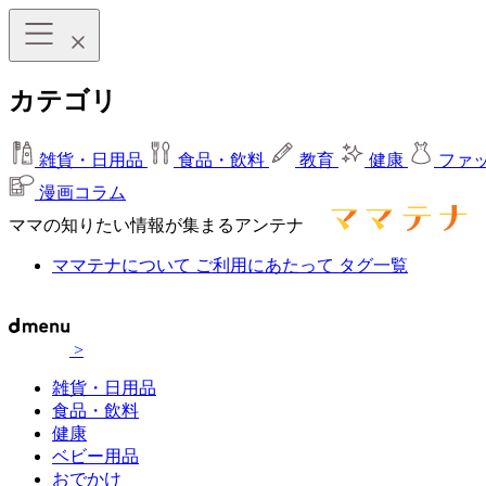
カテゴリ
雑貨・日用品
食品・飲料
教育
健康
ファ
漫画コラム
ママの知りたい情報が集まるアンテナ
ママテナについて
ご利用にあたって
タグ一覧
>
雑貨・日用品
食品・飲料
健康
ベビー用品
おでかけ