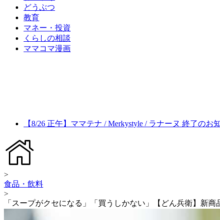
どうぶつ
教育
マネー・投資
くらしの相談
ママコマ漫画
【8/26 正午】ママテナ / Merkystyle / ラナーヌ 終了の
>
食品・飲料
>
「スープがクセになる」「買うしかない」【どん兵衛】新商