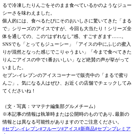
るで冷凍したりんごをそのまま食べているかのようなジュー
シーさを味わえました。
個人的には、食べるたびにそのおいしさに驚いてきた「まる
で」シリーズのアイスですが、今回も大当たり！シリーズ全
体を通しての、この“はずれなし”感、すごすぎます……。
SNSでも「とってもジューシー」「アイスの中にふじの蜜入
りが混然となった感じでこりゃうまい」「今まで食べてきた
りんごアイスの中で1番おいしい」など絶賛の声が挙がって
いました。
セブン-イレブンのアイスコーナーで販売中の「まるで蜜り
んご」。気になる人はぜひ、お近くの店舗でチェックしてみ
てくださいね！
（文・写真：ママテナ編集部グルメチーム）
※本記事の情報は執筆時または公開時のものであり､最新の
情報とは異なる可能性がありますのでご注意ください。
#
セブン-イレブン
#
フルーツ
#
アイス
#
新商品
#
セブンプレミア