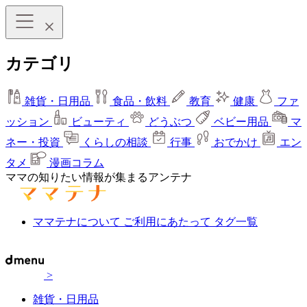
カテゴリ
雑貨・日用品
食品・飲料
教育
健康
ファ
ッション
ビューティ
どうぶつ
ベビー用品
マ
ネー・投資
くらしの相談
行事
おでかけ
エン
タメ
漫画コラム
ママの知りたい情報が集まるアンテナ
ママテナについて
ご利用にあたって
タグ一覧
>
雑貨・日用品