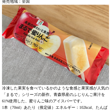
発売地域：全国
冷凍した果実を食べているかのような食感と果実感が人気の
「まるで」シリーズの新作。青森県産のふじりんご果汁を
61%使用した、蜜りんご味のアイスバーです。
1本（70ml）あたり（推定値）エネルギー：102kcal、たんぱ