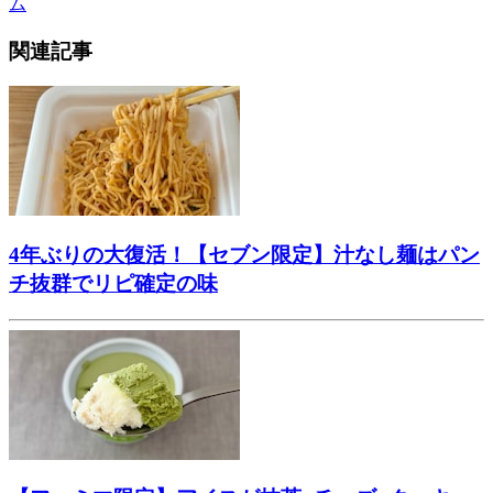
ム
関連記事
4年ぶりの大復活！【セブン限定】汁なし麺はパン
チ抜群でリピ確定の味