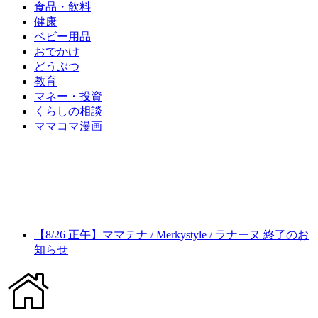
食品・飲料
健康
ベビー用品
おでかけ
どうぶつ
教育
マネー・投資
くらしの相談
ママコマ漫画
【8/26 正午】ママテナ / Merkystyle / ラナーヌ 終了のお
知らせ