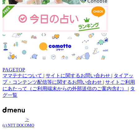
PAGETOP
ママテナについて
|
サイトに関するお問い合わせ
|
タイアッ
プ・コンテンツ配信等に関するお問い合わせ
|
サイトご利用
にあたって（ご利用端末からの外部送信のご案内含む）
|
タ
グ一覧
>
(c) NTT DOCOMO