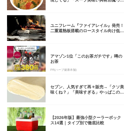
現してる」「スープ美味い具材邪魔って
くらい美...
ユニフレーム『ファイアレイル』発売！
二重遮熱板搭載のロースタイル向け低型
焚き火台
アマゾン1位「このお茶ガチです」噂の
お茶
PR(ハーブ健康本舗)
セブン、人気すぎて再々販売→「クソ美
味くね？」「美味すぎる」やっぱこのク
オリティ...
【2026年版】最強小型クーラーボック
ス14選｜タイプ別で徹底比較