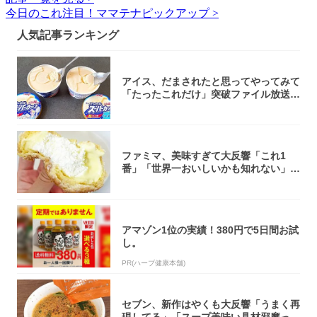
今日のこれ注目！ママテナピックアップ >
人気記事ランキング
アイス、だまされたと思ってやってみて
「たったこれだけ」突破ファイル放送で
大注目！...
ファミマ、美味すぎて大反響「これ1
番」「世界一おいしいかも知れない」
「飲めそう」
アマゾン1位の実績！380円で5日間お試
し。
PR(ハーブ健康本舗)
セブン、新作はやくも大反響「うまく再