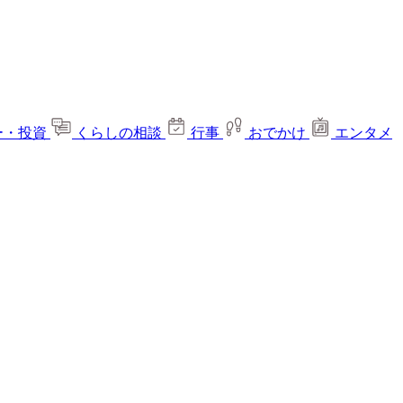
ー・投資
くらしの相談
行事
おでかけ
エンタメ