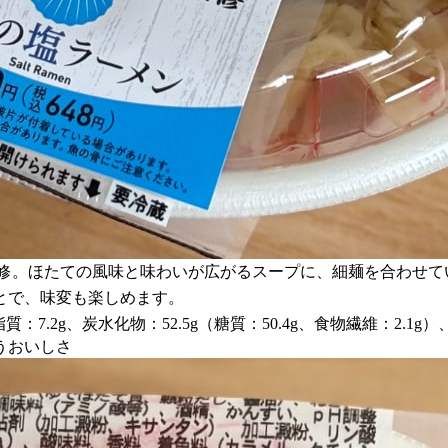
たて日和」が監修。ほたての風味と味わいが広がるスープに、細麺を
とで、味変も楽しめます。
質：7.2g、炭水化物：52.5g（糖質：50.4g、食物繊維：2.1g）
うおいしさ