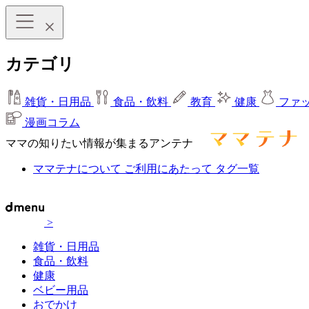
カテゴリ
雑貨・日用品
食品・飲料
教育
健康
ファ
漫画コラム
ママの知りたい情報が集まるアンテナ
ママテナについて
ご利用にあたって
タグ一覧
>
雑貨・日用品
食品・飲料
健康
ベビー用品
おでかけ