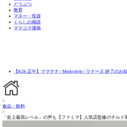
どうぶつ
教育
マネー・投資
くらしの相談
ママコマ漫画
【8/26 正午】ママテナ / Merkystyle / ラナーヌ 終了の
>
食品・飲料
>
「史上最高レベル」の声も【ファミマ】人気店監修のチルド