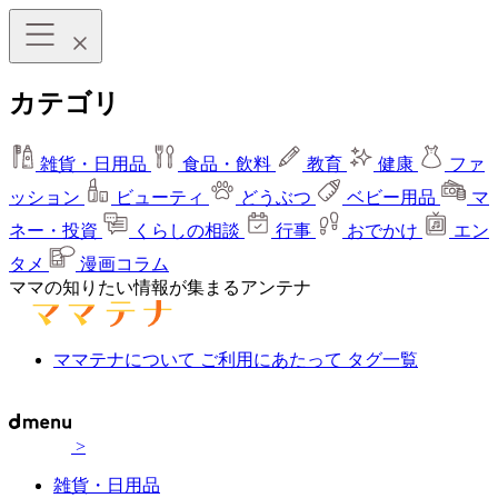
カテゴリ
雑貨・日用品
食品・飲料
教育
健康
ファ
ッション
ビューティ
どうぶつ
ベビー用品
マ
ネー・投資
くらしの相談
行事
おでかけ
エン
タメ
漫画コラム
ママの知りたい情報が集まるアンテナ
ママテナについて
ご利用にあたって
タグ一覧
>
雑貨・日用品