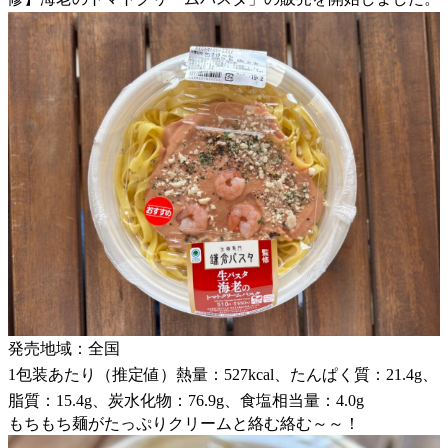
発売地域：全国
1包装あたり（推定値）熱量：527kcal、たんぱく質：21.4g、
脂質：15.4g、炭水化物：76.9g、食塩相当量：4.0g
もちもち麺がたっぷりクリームと絡む絡む～～！