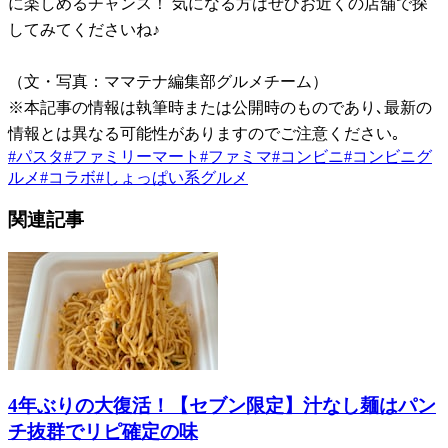
に楽しめるチャンス！ 気になる方はぜひお近くの店舗で探
してみてくださいね♪
（文・写真：ママテナ編集部グルメチーム）
※本記事の情報は執筆時または公開時のものであり､最新の
情報とは異なる可能性がありますのでご注意ください｡
#
パスタ
#
ファミリーマート
#
ファミマ
#
コンビニ
#
コンビニグ
ルメ
#
コラボ
#
しょっぱい系グルメ
関連記事
4年ぶりの大復活！【セブン限定】汁なし麺はパン
チ抜群でリピ確定の味