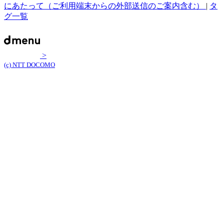
にあたって（ご利用端末からの外部送信のご案内含む）
|
タ
グ一覧
>
(c) NTT DOCOMO