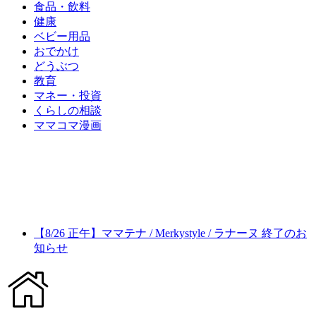
食品・飲料
健康
ベビー用品
おでかけ
どうぶつ
教育
マネー・投資
くらしの相談
ママコマ漫画
【8/26 正午】ママテナ / Merkystyle / ラナーヌ 終了のお
知らせ