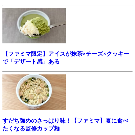
【ファミマ限定】アイスが抹茶×チーズ×クッキー
で「デザート感」ある
すだち強めのさっぱり味！【ファミマ】夏に食べ
たくなる監修カップ麺