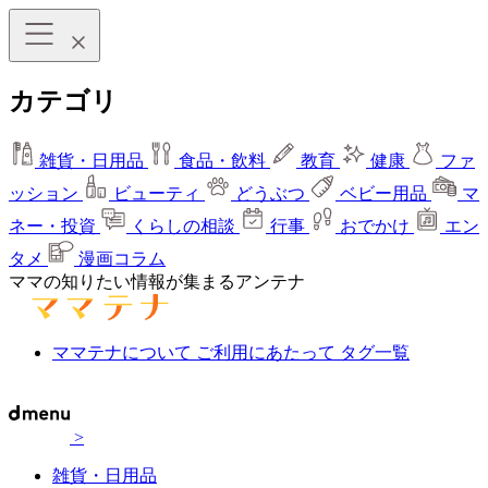
カテゴリ
雑貨・日用品
食品・飲料
教育
健康
ファ
ッション
ビューティ
どうぶつ
ベビー用品
マ
ネー・投資
くらしの相談
行事
おでかけ
エン
タメ
漫画コラム
ママの知りたい情報が集まるアンテナ
ママテナについて
ご利用にあたって
タグ一覧
>
雑貨・日用品