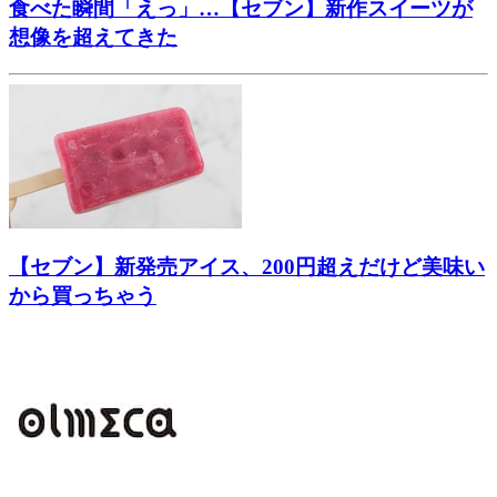
食べた瞬間「えっ」…【セブン】新作スイーツが
想像を超えてきた
【セブン】新発売アイス、200円超えだけど美味い
から買っちゃう