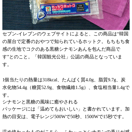
セブン-イレブンのウェブサイトによると、この商品は“韓国
の屋台で定番のおやつで知られているホットク。もちもち食
感の生地でコクのある黒糖シナモンあんを包んだ商品で
す”とのこと。「韓国観光公社」公認の商品となっていま
す。
1個当たりの熱量は318kcal、たんぱく質4.0g、脂質9.7g、炭
水化物54.4g（糖質52.9g、食物繊維1.5g）、食塩相当量1.4gで
す。
シナモンと黒糖の風味に癒やされる
パッケージには「温めてもおいしい」と書かれています。加
熱の目安は、電子レンジ500Wで50秒、1500Wで15秒です。
温め終わったものがこちら。ふわ～っとシナモンの香りが感