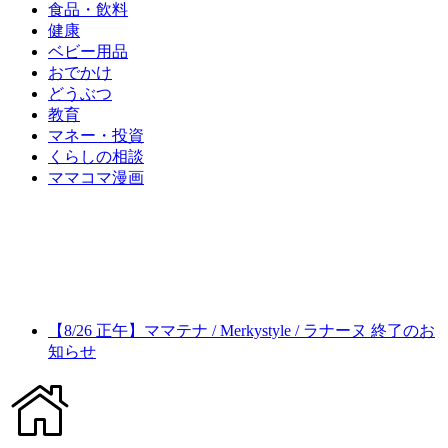
食品・飲料
健康
ベビー用品
おでかけ
どうぶつ
教育
マネー・投資
くらしの相談
ママコマ漫画
【8/26 正午】ママテナ / Merkystyle / ラナーヌ 終了のお
知らせ