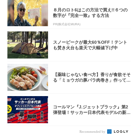
８月のロト6はこの方法で買え!!６つの
数字が『完全一致』する方法
PR(株式会社MURA)
スノーピークが最大60％OFF！テント
も焚き火台も楽天で大幅値下げ中
【薬味じゃない食べ方】香りが食欲そそ
る「ミョウガの豚バラ肉巻き」作ってみ
た！辛み...
コールマン『J.ジェットブラック』第2
弾登場！サッカー日本代表モデルの新作
5アイ...
Recommended by