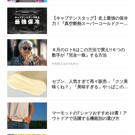
【キャプテンスタッグ】史上最強の保冷
力！『真空断熱スーパーコールドクーラ
ーボック...
８月のロト6はこの方法で買え!!６つの
数字が『完全一致』する方法
PR(株式会社MURA)
セブン、人気すぎて再々販売→「クソ美
味くね？」「美味すぎる」やっぱこのク
オリティ...
マーモットのTシャツおすすめ10選！ア
ウトドアで活躍する機能別の選び方