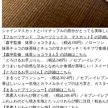
シャインマスカットとパイナップルの部分がとっても美味し
【フルーツサンド フルーツミックス マスカット】の詳細
「森半監修 抹茶ショコラまん」（税込190円）／ローソン
抹茶チョコの抹茶味とチョコの甘さがマッチ！モチフワ食感
【森半監修 抹茶ショコラまん】の詳細はこちら
「とろけるお芋ぷりん」（税込248円）／セブン-イレブン
さつまいもの自然な甘みとなめらか食感が美味しい！スイー
【とろけるお芋ぷりん】の詳細はこちら
「まるっとプリンシュー」（税込302.4円）／セブン-イレブ
香ばしいシュー生地とカラメルホイップのほろ苦さ、カスタ
【まるっとプリンシュー】の詳細はこちら
「黒蜜入りわらび餅どら焼」（税込248.4円）／セブン-イレ
ふわふわのどら焼き生地とたっぷりわらび餅に注目！粒あん
【黒蜜入りわらび餅どら焼】の詳細はこちら