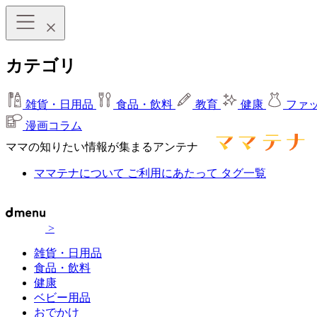
カテゴリ
雑貨・日用品
食品・飲料
教育
健康
ファ
漫画コラム
ママの知りたい情報が集まるアンテナ
ママテナについて
ご利用にあたって
タグ一覧
>
雑貨・日用品
食品・飲料
健康
ベビー用品
おでかけ