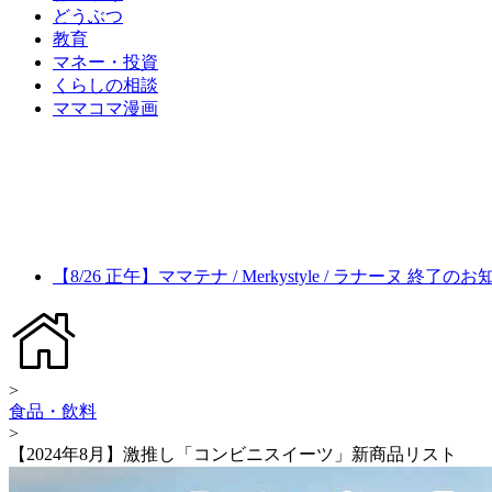
どうぶつ
教育
マネー・投資
くらしの相談
ママコマ漫画
【8/26 正午】ママテナ / Merkystyle / ラナーヌ 終了の
>
食品・飲料
>
【2024年8月】激推し「コンビニスイーツ」新商品リスト