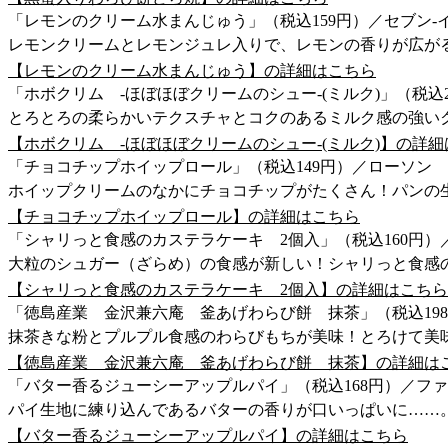
「レモンのクリーム水まんじゅう」（税込159円）／セブン-
レモンクリームとレモンジュレ入りで、レモンの香りが広が
【レモンのクリーム水まんじゅう】の詳細はこちら
「ホボクリム ‐ほぼほぼクリームのシュー‐(ミルク)」（税込
とろとろの柔らかいテクスチャとコクのあるミルク感の強い
【ホボクリム ‐ほぼほぼクリームのシュー‐(ミルク)】の詳
「チョコチップホイップロール」（税込149円）／ローソン
ホイップクリームのなかにチョコチップがたくさん！パンの
【チョコチップホイップロール】の詳細はこちら
「シャリっと食感のカステラケーキ 2個入」（税込160円）
大粒のシュガー（ざらめ）の食感が新しい！シャリっと食感
【シャリっと食感のカステラケーキ 2個入】の詳細はこちら
「徳島産業 金沢兼六庵 釜あげわらび餅 抹茶」（税込19
抹茶きな粉とプルプル食感のわらびもちが美味！とろけて美
【徳島産業 金沢兼六庵 釜あげわらび餅 抹茶】の詳細は
「バター香るジューシーアップルパイ」（税込168円）／フ
パイ生地に練り込んであるバターの香りが口いっぱいに……
【バター香るジューシーアップルパイ】の詳細はこちら