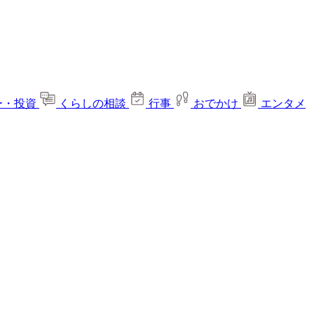
ー・投資
くらしの相談
行事
おでかけ
エンタメ