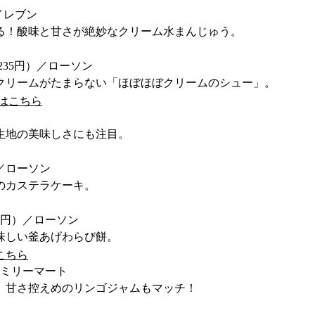
イレブン
る！酸味と甘さが絶妙なクリーム水まんじゅう。
235円）／ローソン
クリームがたまらない「ほぼほぼクリームのシュー」。
細はこちら
生地の美味しさにも注目。
／ローソン
のカステラケーキ。
8円）／ローソン
味しい釜あげわらび餅。
こちら
ァミリーマート
。甘さ控えめのリンゴジャムもマッチ！