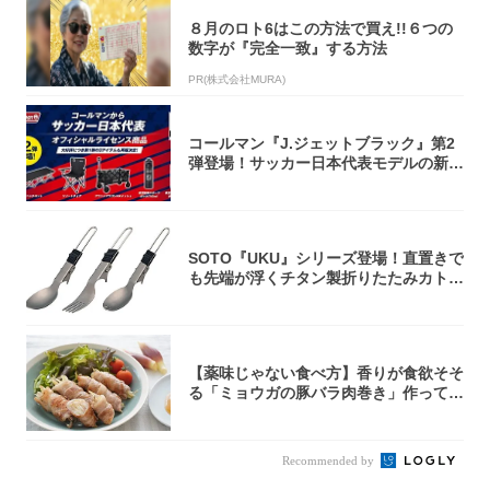
８月のロト6はこの方法で買え!!６つの
数字が『完全一致』する方法
PR(株式会社MURA)
コールマン『J.ジェットブラック』第2
弾登場！サッカー日本代表モデルの新作
5アイ...
SOTO『UKU』シリーズ登場！直置きで
も先端が浮くチタン製折りたたみカトラ
リー
【薬味じゃない食べ方】香りが食欲そそ
る「ミョウガの豚バラ肉巻き」作ってみ
た！辛み...
Recommended by