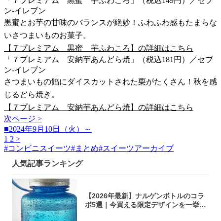
「７プレミアム 黒蜜 芋ふわころ」（税込149円）／セブ
ン-イレブン
黒蜜とお芋の甘味のバランスが絶妙！ふわふわ感もたまらな
いさつまいものお菓子。
【７プレミアム 黒蜜 芋ふわころ】の詳細はこちら
「７プレミアム 安納芋あんどら焼」（税込181円）／セブ
ン-イレブン
さつまいもの餡にダイスカットされた栗がたくさん！秋を感
じるどら焼き。
【７プレミアム 安納芋あんどら焼】の詳細はこちら
次ページ >
■2024年9月10日（火）～
1
2
>
#
コンビニスイーツ
#
まとめ
#
スイーツアーカイブ
人気記事ランキング
【2026年最新】ナルゲンボトルのコラ
ボ5選｜今買える限定デザインを一挙紹
介！