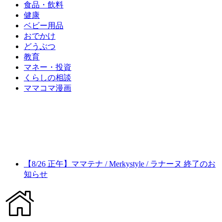
食品・飲料
健康
ベビー用品
おでかけ
どうぶつ
教育
マネー・投資
くらしの相談
ママコマ漫画
【8/26 正午】ママテナ / Merkystyle / ラナーヌ 終了のお
知らせ