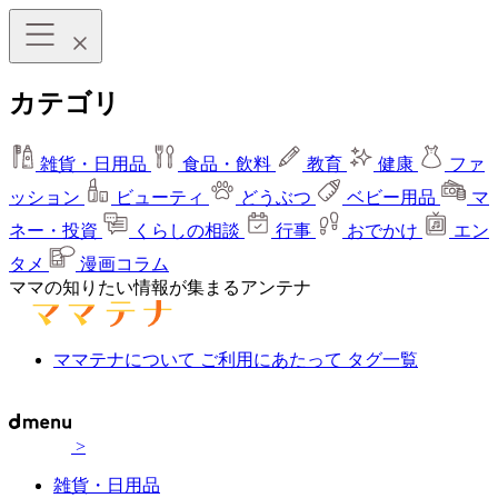
カテゴリ
雑貨・日用品
食品・飲料
教育
健康
ファ
ッション
ビューティ
どうぶつ
ベビー用品
マ
ネー・投資
くらしの相談
行事
おでかけ
エン
タメ
漫画コラム
ママの知りたい情報が集まるアンテナ
ママテナについて
ご利用にあたって
タグ一覧
>
雑貨・日用品