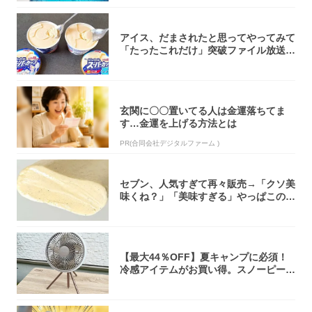
アイス、だまされたと思ってやってみて
「たったこれだけ」突破ファイル放送で
大注目！...
玄関に〇〇置いてる人は金運落ちてま
す…金運を上げる方法とは
PR(合同会社デジタルファーム )
セブン、人気すぎて再々販売→「クソ美
味くね？」「美味すぎる」やっぱこのク
オリティ...
【最大44％OFF】夏キャンプに必須！
冷感アイテムがお買い得。スノーピー
ク・ロゴ...