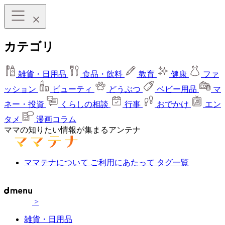
カテゴリ
雑貨・日用品
食品・飲料
教育
健康
ファ
ッション
ビューティ
どうぶつ
ベビー用品
マ
ネー・投資
くらしの相談
行事
おでかけ
エン
タメ
漫画コラム
ママの知りたい情報が集まるアンテナ
ママテナについて
ご利用にあたって
タグ一覧
>
雑貨・日用品