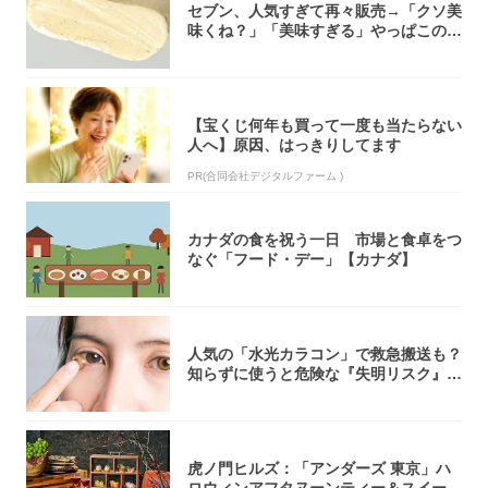
セブン、人気すぎて再々販売→「クソ美
味くね？」「美味すぎる」やっぱこのク
オリティ...
【宝くじ何年も買って一度も当たらない
人へ】原因、はっきりしてます
PR(合同会社デジタルファーム )
カナダの食を祝う一日 市場と食卓をつ
なぐ「フード・デー」【カナダ】
人気の「水光カラコン」で救急搬送も？
知らずに使うと危険な『失明リスク』と
医師が教...
虎ノ門ヒルズ：「アンダーズ 東京」ハ