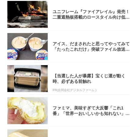
ユニフレーム『ファイアレイル』発売！
二重遮熱板搭載のロースタイル向け低型
焚き火台
アイス、だまされたと思ってやってみて
「たったこれだけ」突破ファイル放送で
大注目！...
【当選した人が暴露】宝くじ運が動く
時、必ずある前触れ
PR(合同会社デジタルファーム )
ファミマ、美味すぎて大反響「これ1
番」「世界一おいしいかも知れない」
「飲めそう」