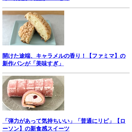
開けた途端、キャラメルの香り！【ファミマ】の
新作パンが「美味すぎ」
「弾力があって気持ちいい」「普通にリピ」【ロ
ーソン】の新食感スイーツ