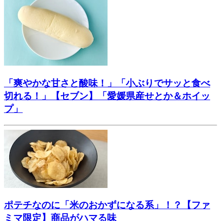
「爽やかな甘さと酸味！」「小ぶりでサッと食べ
切れる！」【セブン】「愛媛県産せとか＆ホイッ
プ」
ポテチなのに「米のおかずになる系」！？【ファ
ミマ限定】商品がハマる味