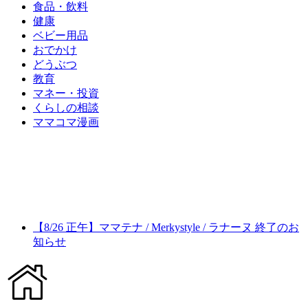
食品・飲料
健康
ベビー用品
おでかけ
どうぶつ
教育
マネー・投資
くらしの相談
ママコマ漫画
【8/26 正午】ママテナ / Merkystyle / ラナーヌ 終了のお
知らせ