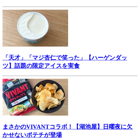
「天才」「マジ杏仁で笑った」【ハーゲンダッ
ツ】話題の限定アイスを実食
まさかのVIVANTコラボ！【湖池屋】日曜夜に欠
かせないポテチが登場