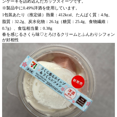
ンケーキを詰め込んだカップスイーツです。
※製品中に0.49%洋酒を使用しています。
1包装あたり（推定値）熱量：412kcal、たんぱく質：4.9g、
脂質：32.2g、炭水化物：26.1g（糖質：25.4g、食物繊維：
0.7g）、食塩相当量：0.38g
春を感じるさくら味♡とろけるクリームとふんわりシフォン
が好相性