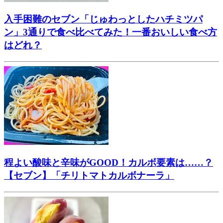
入手困難のセブン「じゅわっとしたハチミツパ
ン」3通りで食べ比べてみた！一番おいしい食べ方
はどれ？
程よい酸味と辛味がGOOD！カルボ要素は……？
【セブン】「チリトマトカルボナーラ」