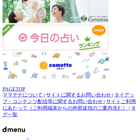
PAGETOP
ママテナについて
|
サイトに関するお問い合わせ
|
タイアッ
プ・コンテンツ配信等に関するお問い合わせ
|
サイトご利用
にあたって（ご利用端末からの外部送信のご案内含む）
|
タ
グ一覧
>