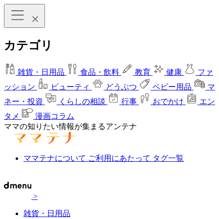
カテゴリ
雑貨・日用品
食品・飲料
教育
健康
ファ
ッション
ビューティ
どうぶつ
ベビー用品
マ
ネー・投資
くらしの相談
行事
おでかけ
エン
タメ
漫画コラム
ママの知りたい情報が集まるアンテナ
ママテナについて
ご利用にあたって
タグ一覧
>
雑貨・日用品