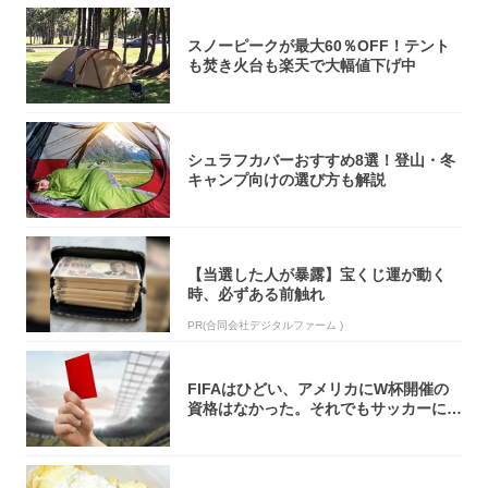
スノーピークが最大60％OFF！テント
も焚き火台も楽天で大幅値下げ中
シュラフカバーおすすめ8選！登山・冬
キャンプ向けの選び方も解説
【当選した人が暴露】宝くじ運が動く
時、必ずある前触れ
PR(合同会社デジタルファーム )
FIFAはひどい、アメリカにW杯開催の
資格はなかった。それでもサッカーには
夢があ...