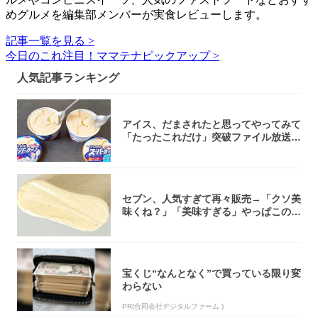
めグルメを編集部メンバーが実食レビューします。
記事一覧を見る >
今日のこれ注目！ママテナピックアップ >
人気記事ランキング
アイス、だまされたと思ってやってみて
「たったこれだけ」突破ファイル放送で
大注目！...
セブン、人気すぎて再々販売→「クソ美
味くね？」「美味すぎる」やっぱこのク
オリティ...
宝くじ“なんとなく”で買っている限り変
わらない
PR(合同会社デジタルファーム )