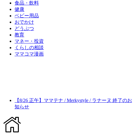
食品・飲料
健康
ベビー用品
おでかけ
どうぶつ
教育
マネー・投資
くらしの相談
ママコマ漫画
【8/26 正午】ママテナ / Merkystyle / ラナーヌ 終了のお
知らせ