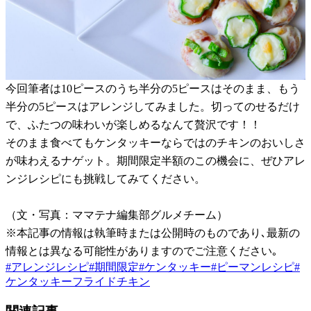
今回筆者は10ピースのうち半分の5ピースはそのまま、もう
半分の5ピースはアレンジしてみました。切ってのせるだけ
で、ふたつの味わいが楽しめるなんて贅沢です！！
そのまま食べてもケンタッキーならではのチキンのおいしさ
が味わえるナゲット。期間限定半額のこの機会に、ぜひアレ
ンジレシピにも挑戦してみてください。
（文・写真：ママテナ編集部グルメチーム）
※本記事の情報は執筆時または公開時のものであり､最新の
情報とは異なる可能性がありますのでご注意ください｡
#
アレンジレシピ
#
期間限定
#
ケンタッキー
#
ピーマンレシピ
#
ケンタッキーフライドチキン