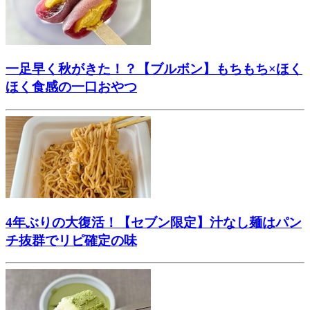
一足早く秋がきた！？【ブルボン】もちもち×ほく
ほく食感の一口おやつ
4年ぶりの大復活！【セブン限定】汁なし麺はパン
チ抜群でリピ確定の味