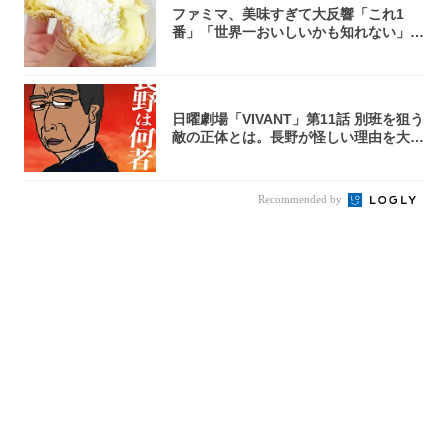
ファミマ、美味すぎて大反響「これ1
番」「世界一おいしいかも知れない」
「飲めそう」
日曜劇場「VIVANT」第11話 別班を狙う
敵の正体とは。長野が怪しい理由を大
考...
Recommended by