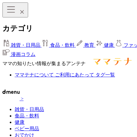
カテゴリ
雑貨・日用品
食品・飲料
教育
健康
ファ
漫画コラム
ママの知りたい情報が集まるアンテナ
ママテナについて
ご利用にあたって
タグ一覧
>
雑貨・日用品
食品・飲料
健康
ベビー用品
おでかけ