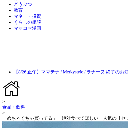
どうぶつ
教育
マネー・投資
くらしの相談
ママコマ漫画
【8/26 正午】ママテナ / Merkystyle / ラナーヌ 終了の
>
食品・飲料
>
「めちゃくちゃ買ってる」「絶対食べてほしい」人気の【セブン