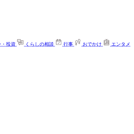
ー・投資
くらしの相談
行事
おでかけ
エンタメ