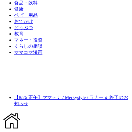
食品・飲料
健康
ベビー用品
おでかけ
どうぶつ
教育
マネー・投資
くらしの相談
ママコマ漫画
【8/26 正午】ママテナ / Merkystyle / ラナーヌ 終了のお
知らせ