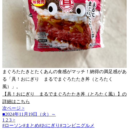
まぐろたたきとたくあんの食感がマッチ！納得の満足感があ
る「具！おにぎり まるでまぐろたたき丼（とろたく
風）」。
【具！おにぎり まるでまぐろたたき丼（とろたく風）】の
詳細はこちら
次ページ >
■2024年11月19日（火）～
1
2
3
>
#
ローソン
#
まとめ
#
おにぎり
#
コンビニグルメ