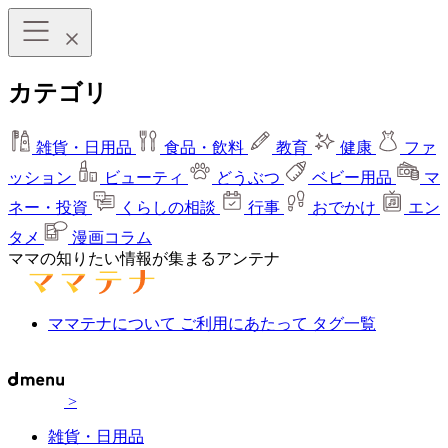
カテゴリ
雑貨・日用品
食品・飲料
教育
健康
ファ
ッション
ビューティ
どうぶつ
ベビー用品
マ
ネー・投資
くらしの相談
行事
おでかけ
エン
タメ
漫画コラム
ママの知りたい情報が集まるアンテナ
ママテナについて
ご利用にあたって
タグ一覧
>
雑貨・日用品