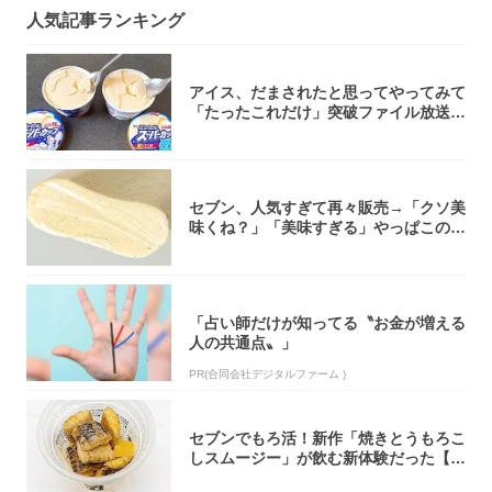
人気記事ランキング
アイス、だまされたと思ってやってみて
「たったこれだけ」突破ファイル放送で
大注目！...
セブン、人気すぎて再々販売→「クソ美
味くね？」「美味すぎる」やっぱこのク
オリティ...
「占い師だけが知ってる〝お金が増える
人の共通点〟」
PR(合同会社デジタルファーム )
セブンでもろ活！新作「焼きとうもろこ
しスムージー」が飲む新体験だった【東
京の一部...