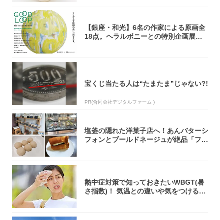
【銀座・和光】6名の作家による原画全
18点。ヘラルボニーとの特別企画展「G
OOD...
宝くじ当たる人は“たまたま”じゃない?!
PR(合同会社デジタルファーム )
塩釜の隠れた洋菓子店へ！あんバターシ
フォンとブールドネージュが絶品「フー
ルセック...
熱中症対策で知っておきたいWBGT(暑
さ指数)！ 気温との違いや気をつけるべ
きポ...