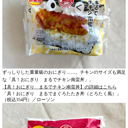
ずっしりした重量級のおにぎり……。チキンのサイズも満足
な「具！おにぎり まるでチキン南蛮丼」。
【具！おにぎり まるでチキン南蛮丼】の詳細はこちら
「具！おにぎり まるでまぐろたたき丼（とろたく風）」
（税込354円）／ローソン