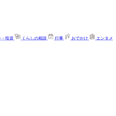
ー・投資
くらしの相談
行事
おでかけ
エンタメ