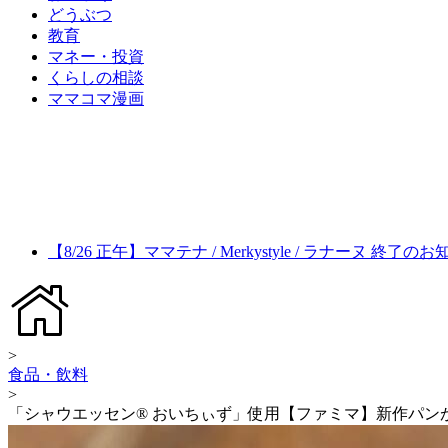
どうぶつ
教育
マネー・投資
くらしの相談
ママコマ漫画
【8/26 正午】ママテナ / Merkystyle / ラナーヌ 終了の
>
食品・飲料
>
「シャウエッセン® おいちぃず」使用【ファミマ】新作パン