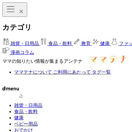
カテゴリ
雑貨・日用品
食品・飲料
教育
健康
ファ
漫画コラム
ママの知りたい情報が集まるアンテナ
ママテナについて
ご利用にあたって
タグ一覧
>
雑貨・日用品
食品・飲料
健康
ベビー用品
おでかけ