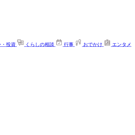
ー・投資
くらしの相談
行事
おでかけ
エンタメ