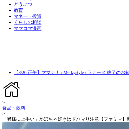
どうぶつ
教育
マネー・投資
くらしの相談
ママコマ漫画
【8/26 正午】ママテナ / Merkystyle / ラナーヌ 終了の
>
食品・飲料
>
「異様に上手い」かぼちゃ好きはドハマり注意【ファミマ】