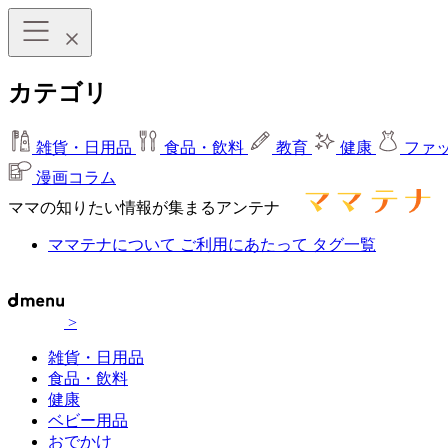
カテゴリ
雑貨・日用品
食品・飲料
教育
健康
ファ
漫画コラム
ママの知りたい情報が集まるアンテナ
ママテナについて
ご利用にあたって
タグ一覧
>
雑貨・日用品
食品・飲料
健康
ベビー用品
おでかけ