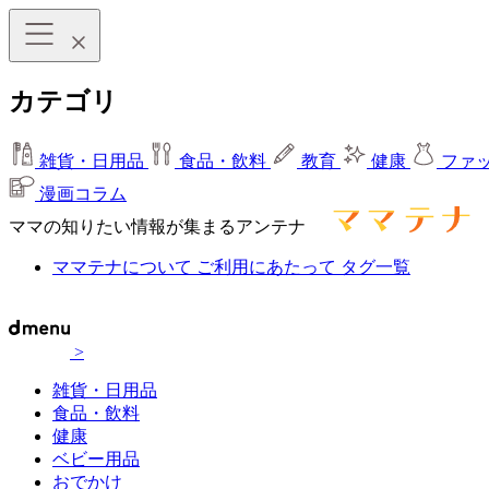
カテゴリ
雑貨・日用品
食品・飲料
教育
健康
ファ
漫画コラム
ママの知りたい情報が集まるアンテナ
ママテナについて
ご利用にあたって
タグ一覧
>
雑貨・日用品
食品・飲料
健康
ベビー用品
おでかけ