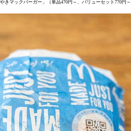
てりやきマックバーガー」（単品470円～、バリューセット770