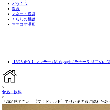
どうぶつ
教育
マネー・投資
くらしの相談
ママコマ漫画
【8/26 正午】ママテナ / Merkystyle / ラナーヌ 終了の
>
食品・飲料
>
「満足感すごい」【マクドナルド】てりたまの影に隠れた激