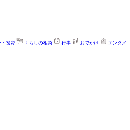
ー・投資
くらしの相談
行事
おでかけ
エンタメ