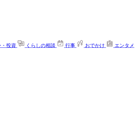
ー・投資
くらしの相談
行事
おでかけ
エンタメ