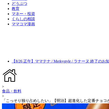
どうぶつ
教育
マネー・投資
くらしの相談
ママコマ漫画
【8/26 正午】ママテナ / Merkystyle / ラナーヌ 終了の
>
食品・飲料
>
「こっそり独り占めしたい」【明治】超進化した定番チョコ