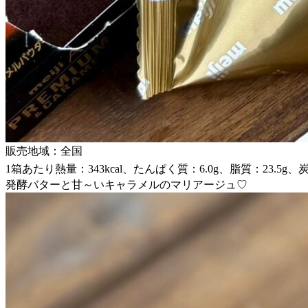
販売地域：全国
1箱あたり熱量：343kcal、たんぱく質：6.0g、脂質：23.5g、
発酵バターと甘～いキャラメルのマリアージュ♡