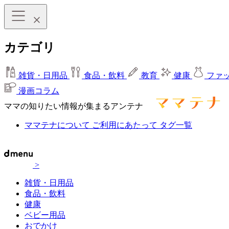
カテゴリ
雑貨・日用品
食品・飲料
教育
健康
ファ
漫画コラム
ママの知りたい情報が集まるアンテナ
ママテナについて
ご利用にあたって
タグ一覧
>
雑貨・日用品
食品・飲料
健康
ベビー用品
おでかけ