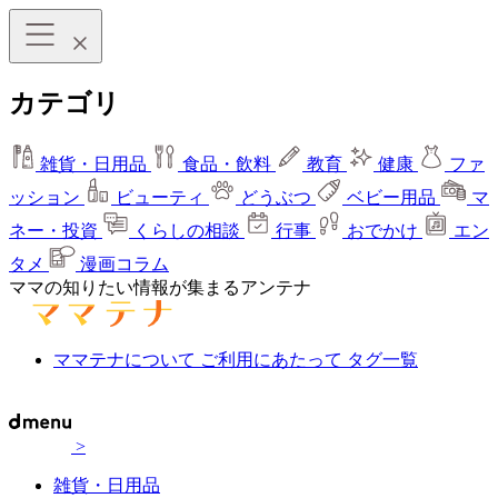
カテゴリ
雑貨・日用品
食品・飲料
教育
健康
ファ
ッション
ビューティ
どうぶつ
ベビー用品
マ
ネー・投資
くらしの相談
行事
おでかけ
エン
タメ
漫画コラム
ママの知りたい情報が集まるアンテナ
ママテナについて
ご利用にあたって
タグ一覧
>
雑貨・日用品