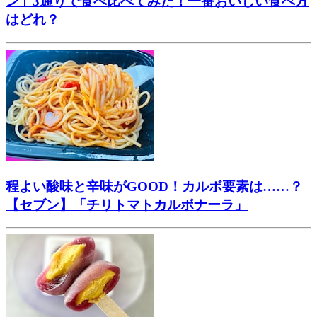
ン」3通りで食べ比べてみた！一番おいしい食べ方
はどれ？
程よい酸味と辛味がGOOD！カルボ要素は……？
【セブン】「チリトマトカルボナーラ」