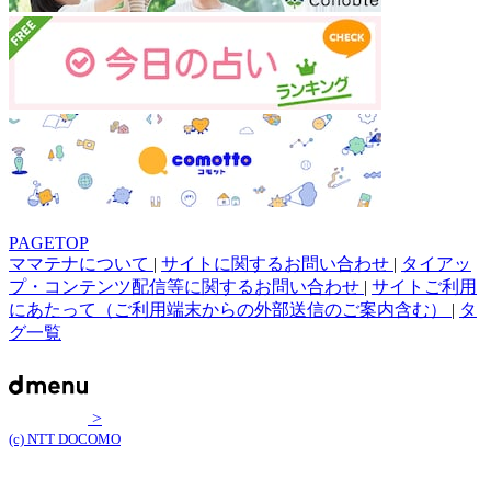
PAGETOP
ママテナについて
|
サイトに関するお問い合わせ
|
タイアッ
プ・コンテンツ配信等に関するお問い合わせ
|
サイトご利用
にあたって（ご利用端末からの外部送信のご案内含む）
|
タ
グ一覧
>
(c) NTT DOCOMO