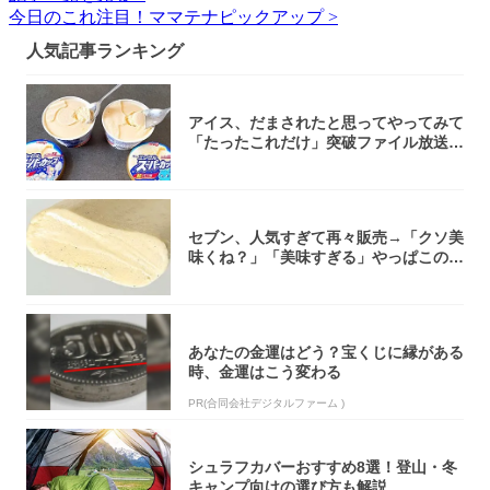
今日のこれ注目！ママテナピックアップ >
人気記事ランキング
アイス、だまされたと思ってやってみて
「たったこれだけ」突破ファイル放送で
大注目！...
セブン、人気すぎて再々販売→「クソ美
味くね？」「美味すぎる」やっぱこのク
オリティ...
あなたの金運はどう？宝くじに縁がある
時、金運はこう変わる
PR(合同会社デジタルファーム )
シュラフカバーおすすめ8選！登山・冬
キャンプ向けの選び方も解説