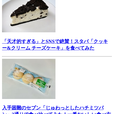
「天才的すぎる」とSNSで絶賛！スタバ「クッキ
ー&クリーム チーズケーキ」を食べてみた
入手困難のセブン「じゅわっとしたハチミツパ