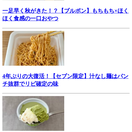
一足早く秋がきた！？【ブルボン】もちもち×ほく
ほく食感の一口おやつ
4年ぶりの大復活！【セブン限定】汁なし麺はパン
チ抜群でリピ確定の味