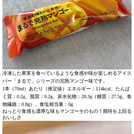
冷凍した果実を食べているような食感や味が楽しめるアイス
バー「まるで」シリーズの完熟マンゴー味です。
1本（70ml）あたり（推定値）エネルギー：114kcal、たんぱ
く質：0.2g、脂質：0.2g、炭水化物：28.3g（糖質：27.5g、食
物繊維：0.8g）、食塩相当量：0g
ねっとり食感も濃厚な味もマンゴーそのもの！期待を上回る
おいしさ