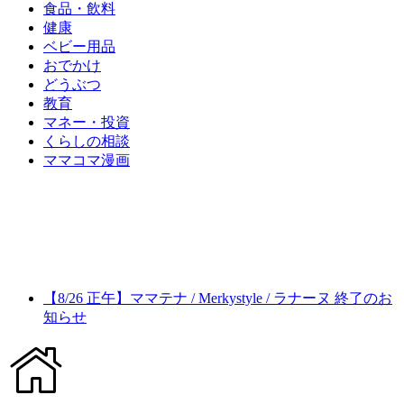
食品・飲料
健康
ベビー用品
おでかけ
どうぶつ
教育
マネー・投資
くらしの相談
ママコマ漫画
【8/26 正午】ママテナ / Merkystyle / ラナーヌ 終了のお
知らせ