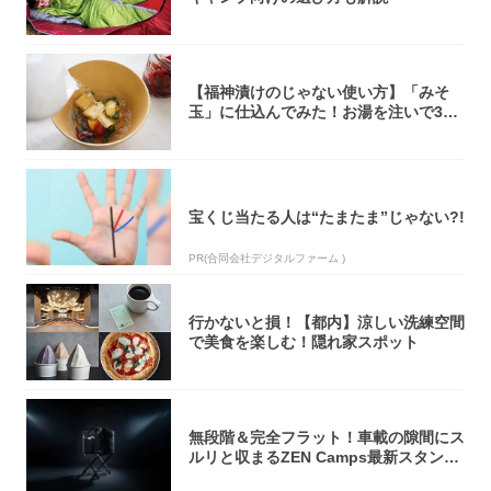
【福神漬けのじゃない使い方】「みそ
玉」に仕込んでみた！お湯を注いで30
秒で…朝の...
宝くじ当たる人は“たまたま”じゃない?!
PR(合同会社デジタルファーム )
行かないと損！【都内】涼しい洗練空間
で美食を楽しむ！隠れ家スポット
無段階＆完全フラット！車載の隙間にス
ルリと収まるZEN Camps最新スタンド
が...