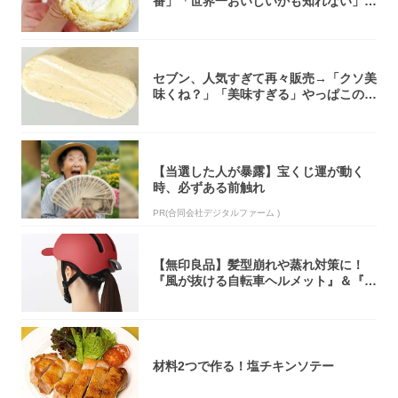
番」「世界一おいしいかも知れない」
「飲めそう」
セブン、人気すぎて再々販売→「クソ美
味くね？」「美味すぎる」やっぱこのク
オリティ...
【当選した人が暴露】宝くじ運が動く
時、必ずある前触れ
PR(合同会社デジタルファーム )
【無印良品】髪型崩れや蒸れ対策に！
『風が抜ける自転車ヘルメット』＆『2
0型自転車...
材料2つで作る！塩チキンソテー