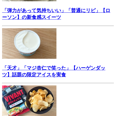
「弾力があって気持ちいい」「普通にリピ」【ロ
ーソン】の新食感スイーツ
「天才」「マジ杏仁で笑った」【ハーゲンダッ
ツ】話題の限定アイスを実食