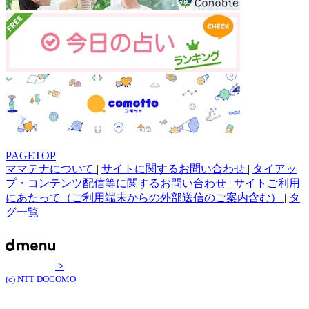
PAGETOP
ママテナについて
|
サイトに関するお問い合わせ
|
タイアッ
プ・コンテンツ配信等に関するお問い合わせ
|
サイトご利用
にあたって（ご利用端末からの外部送信のご案内含む）
|
タ
グ一覧
>
(c) NTT DOCOMO