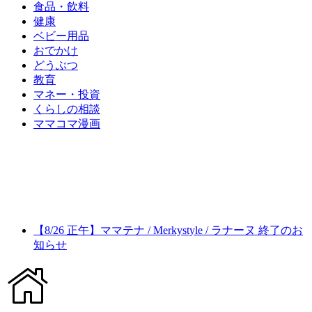
食品・飲料
健康
ベビー用品
おでかけ
どうぶつ
教育
マネー・投資
くらしの相談
ママコマ漫画
【8/26 正午】ママテナ / Merkystyle / ラナーヌ 終了のお
知らせ