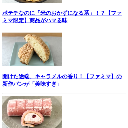
ポテチなのに「米のおかずになる系」！？【ファ
ミマ限定】商品がハマる味
開けた途端、キャラメルの香り！【ファミマ】の
新作パンが「美味すぎ」