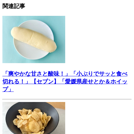
関連記事
「爽やかな甘さと酸味！」「小ぶりでサッと食べ
切れる！」【セブン】「愛媛県産せとか＆ホイッ
プ」