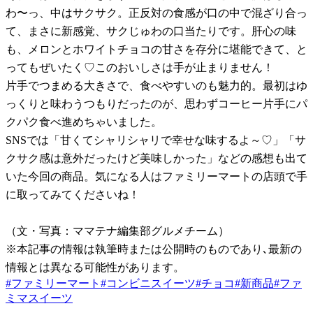
わ〜っ、中はサクサク。正反対の食感が口の中で混ざり合っ
て、まさに新感覚、サクじゅわの口当たりです。肝心の味
も、メロンとホワイトチョコの甘さを存分に堪能できて、と
ってもぜいたく♡このおいしさは手が止まりません！
片手でつまめる大きさで、食べやすいのも魅力的。最初はゆ
っくりと味わうつもりだったのが、思わずコーヒー片手にパ
クパク食べ進めちゃいました。
SNSでは「甘くてシャリシャリで幸せな味するよ～♡」「サ
クサク感は意外だったけど美味しかった」などの感想も出て
いた今回の商品。気になる人はファミリーマートの店頭で手
に取ってみてくださいね！
（文・写真：ママテナ編集部グルメチーム）
※本記事の情報は執筆時または公開時のものであり､最新の
情報とは異なる可能性があります。
#
ファミリーマート
#
コンビニスイーツ
#
チョコ
#
新商品
#
ファ
ミマスイーツ