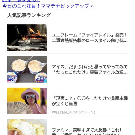
今日のこれ注目！ママテナピックアップ >
人気記事ランキング
ユニフレーム『ファイアレイル』発売！
二重遮熱板搭載のロースタイル向け低型
焚き火台
アイス、だまされたと思ってやってみて
「たったこれだけ」突破ファイル放送で
大注目！...
「現実…？」〇〇をしただけで貧困主婦
が宝くじ当選
PR(合同会社デジタルファーム )
ファミマ、美味すぎて大反響「これ1