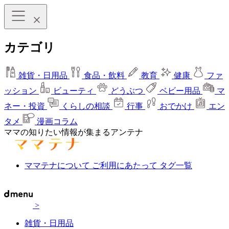
カテゴリ
雑貨・日用品
食品・飲料
教育
健康
ファ
ッション
ビューティ
どうぶつ
ベビー用品
マ
ネー・投資
くらしの相談
行事
おでかけ
エン
タメ
漫画コラム
ママの知りたい情報が集まるアンテナ
ママテナについて
ご利用にあたって
タグ一覧
>
雑貨・日用品