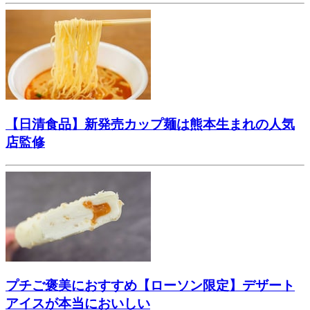
【日清食品】新発売カップ麺は熊本生まれの人気
店監修
プチご褒美におすすめ【ローソン限定】デザート
アイスが本当においしい