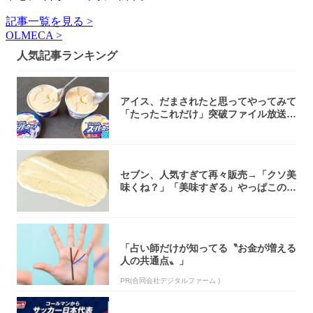
記事一覧を見る >
OLMECA >
人気記事ランキング
アイス、だまされたと思ってやってみて
「たったこれだけ」突破ファイル放送で
大注目！...
セブン、人気すぎて再々販売→「クソ美
味くね？」「美味すぎる」やっぱこのク
オリティ...
「占い師だけが知ってる〝お金が増える
人の共通点〟」
PR(合同会社デジタルファーム )