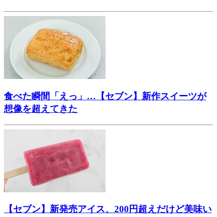
食べた瞬間「えっ」…【セブン】新作スイーツが
想像を超えてきた
【セブン】新発売アイス、200円超えだけど美味い