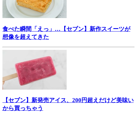
食べた瞬間「えっ」…【セブン】新作スイーツが
想像を超えてきた
【セブン】新発売アイス、200円超えだけど美味い
から買っちゃう