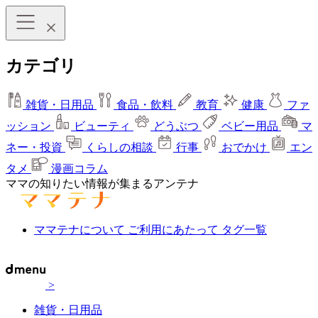
カテゴリ
雑貨・日用品
食品・飲料
教育
健康
ファ
ッション
ビューティ
どうぶつ
ベビー用品
マ
ネー・投資
くらしの相談
行事
おでかけ
エン
タメ
漫画コラム
ママの知りたい情報が集まるアンテナ
ママテナについて
ご利用にあたって
タグ一覧
>
雑貨・日用品