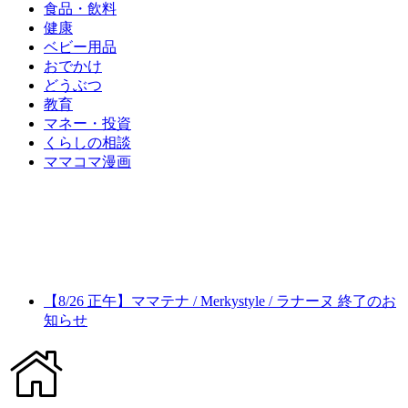
食品・飲料
健康
ベビー用品
おでかけ
どうぶつ
教育
マネー・投資
くらしの相談
ママコマ漫画
【8/26 正午】ママテナ / Merkystyle / ラナーヌ 終了のお
知らせ