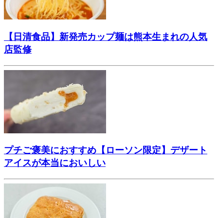
【日清食品】新発売カップ麺は熊本生まれの人気
店監修
プチご褒美におすすめ【ローソン限定】デザート
アイスが本当においしい