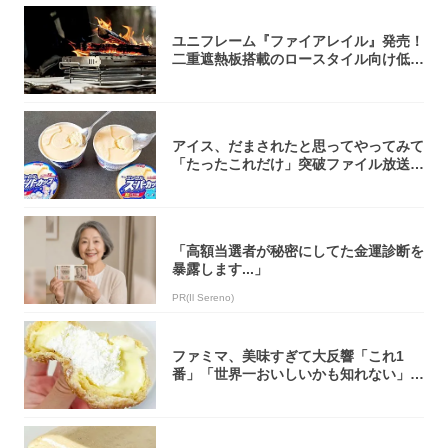
ユニフレーム『ファイアレイル』発売！
二重遮熱板搭載のロースタイル向け低型
焚き火台
アイス、だまされたと思ってやってみて
「たったこれだけ」突破ファイル放送で
大注目！...
「高額当選者が秘密にしてた金運診断を
暴露します...」
PR(Il Sereno)
ファミマ、美味すぎて大反響「これ1
番」「世界一おいしいかも知れない」
「飲めそう」