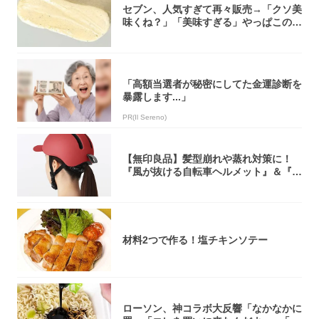
セブン、人気すぎて再々販売→「クソ美
味くね？」「美味すぎる」やっぱこのク
オリティ...
「高額当選者が秘密にしてた金運診断を
暴露します...」
PR(Il Sereno)
【無印良品】髪型崩れや蒸れ対策に！
『風が抜ける自転車ヘルメット』＆『2
0型自転車...
材料2つで作る！塩チキンソテー
ローソン、神コラボ大反響「なかなかに