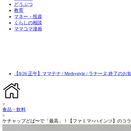
どうぶつ
教育
マネー・投資
くらしの相談
ママコマ漫画
【8/26 正午】ママテナ / Merkystyle / ラナーヌ 終了の
>
食品・飲料
>
ケチャップどば〜で「最高」！【ファミマ×ハインツ】のコ