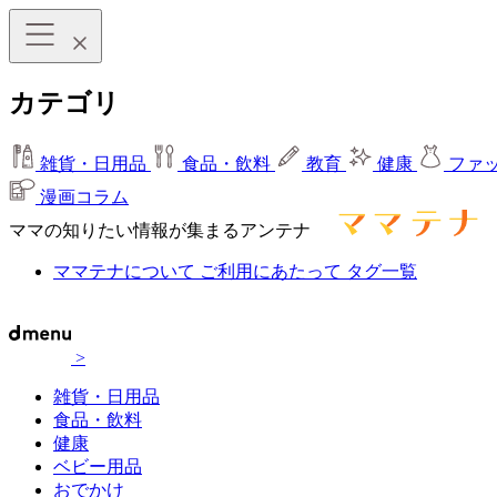
カテゴリ
雑貨・日用品
食品・飲料
教育
健康
ファ
漫画コラム
ママの知りたい情報が集まるアンテナ
ママテナについて
ご利用にあたって
タグ一覧
>
雑貨・日用品
食品・飲料
健康
ベビー用品
おでかけ