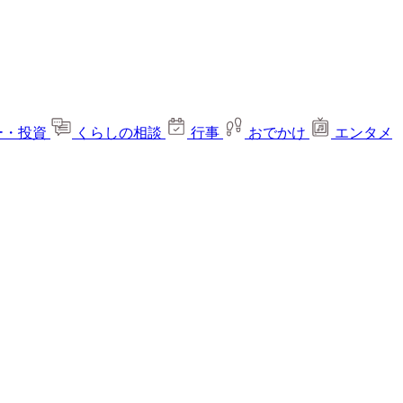
ー・投資
くらしの相談
行事
おでかけ
エンタメ