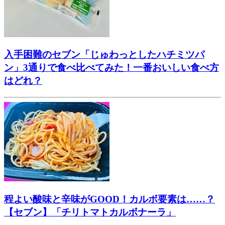
入手困難のセブン「じゅわっとしたハチミツパ
ン」3通りで食べ比べてみた！一番おいしい食べ方
はどれ？
程よい酸味と辛味がGOOD！カルボ要素は……？
【セブン】「チリトマトカルボナーラ」