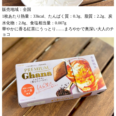
販売地域：全国
1枚あたり熱量：33kcal、たんぱく質：0.3g、脂質：2.2g、炭
水化物：2.8g、食塩相当量：0.007g
華やかに香る紅茶にうっとり……まろやかで奥深い大人のチ
ョコ