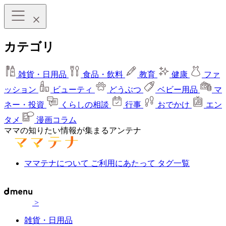
カテゴリ
雑貨・日用品
食品・飲料
教育
健康
ファ
ッション
ビューティ
どうぶつ
ベビー用品
マ
ネー・投資
くらしの相談
行事
おでかけ
エン
タメ
漫画コラム
ママの知りたい情報が集まるアンテナ
ママテナについて
ご利用にあたって
タグ一覧
>
雑貨・日用品