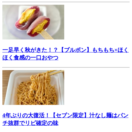
一足早く秋がきた！？【ブルボン】もちもち×ほく
ほく食感の一口おやつ
4年ぶりの大復活！【セブン限定】汁なし麺はパン
チ抜群でリピ確定の味