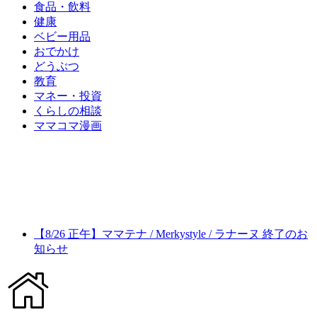
食品・飲料
健康
ベビー用品
おでかけ
どうぶつ
教育
マネー・投資
くらしの相談
ママコマ漫画
【8/26 正午】ママテナ / Merkystyle / ラナーヌ 終了のお
知らせ