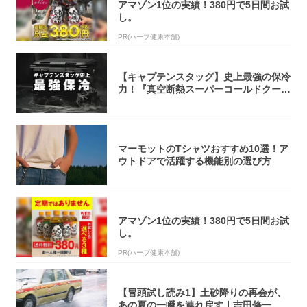
アマゾン1位の実績！380円で5日間お試
し。
PR(ハーブ健康本舗)
【キャプテンスタッグ】史上最強の保冷
力！『真空断熱スーパーコールドクーラ
ーボック...
マーモットのTシャツおすすめ10選！ア
ウトドアで活躍する機能別の選び方
アマゾン1位の実績！380円で5日間お試
し。
PR(ハーブ健康本舗)
【冒頭試し読み1】土砂降りの再会が、
あの夏の一瞬を連れ戻す｜吉田修一