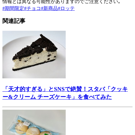
情報とは異なる可能性がありますのでご注意ください｡
#
期間限定
#
チョコ
#
新商品
#
ロッテ
関連記事
「天才的すぎる」とSNSで絶賛！スタバ「クッキ
ー&クリーム チーズケーキ」を食べてみた