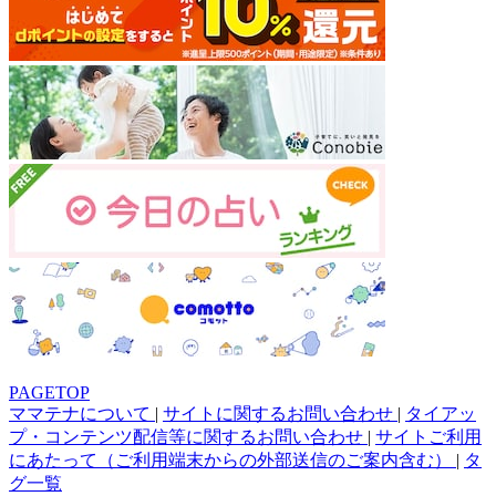
PAGETOP
ママテナについて
|
サイトに関するお問い合わせ
|
タイアッ
プ・コンテンツ配信等に関するお問い合わせ
|
サイトご利用
にあたって（ご利用端末からの外部送信のご案内含む）
|
タ
グ一覧