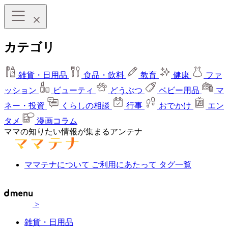
カテゴリ
雑貨・日用品
食品・飲料
教育
健康
ファ
ッション
ビューティ
どうぶつ
ベビー用品
マ
ネー・投資
くらしの相談
行事
おでかけ
エン
タメ
漫画コラム
ママの知りたい情報が集まるアンテナ
ママテナについて
ご利用にあたって
タグ一覧
>
雑貨・日用品