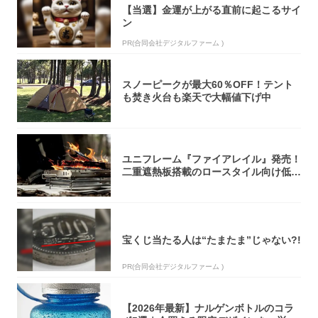
【当選】金運が上がる直前に起こるサイ
ン
PR(合同会社デジタルファーム )
スノーピークが最大60％OFF！テント
も焚き火台も楽天で大幅値下げ中
ユニフレーム『ファイアレイル』発売！
二重遮熱板搭載のロースタイル向け低型
焚き火台
宝くじ当たる人は“たまたま”じゃない?!
PR(合同会社デジタルファーム )
【2026年最新】ナルゲンボトルのコラ