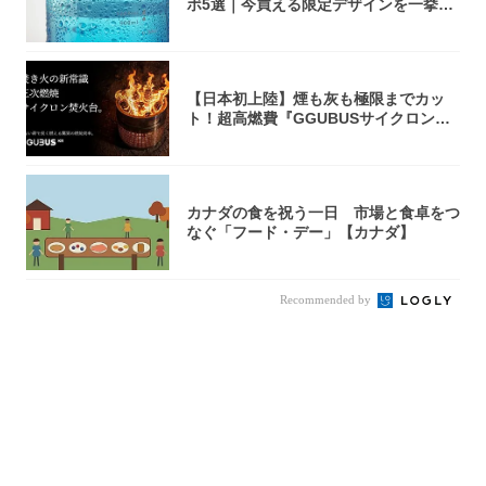
ボ5選｜今買える限定デザインを一挙紹
介！
【日本初上陸】煙も灰も極限までカッ
ト！超高燃費『GGUBUSサイクロン焚
火台』が...
カナダの食を祝う一日 市場と食卓をつ
なぐ「フード・デー」【カナダ】
Recommended by