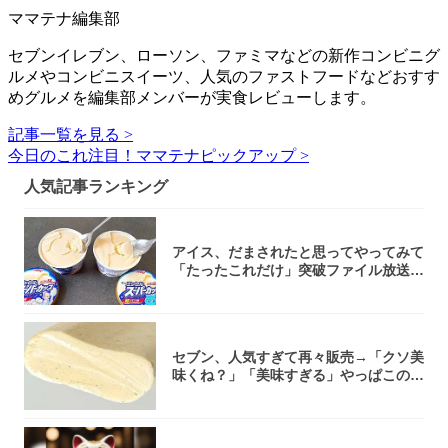
ママテナ編集部
セブンイレブン、ローソン、ファミマなどの新作コンビニグ
ルメやコンビニスイーツ、人気のファストフードなどおすす
めグルメを編集部メンバーが実食レビューします。
記事一覧を見る >
今日のこれ注目！ママテナピックアップ >
人気記事ランキング
アイス、だまされたと思ってやってみて
「たったこれだけ」突破ファイル放送で
大注目！...
セブン、人気すぎて再々販売→「クソ美
味くね？」「美味すぎる」やっぱこのク
オリティ...