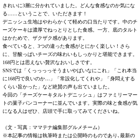
きれいに3層に分かれていました。どんな食感なのか気にな
る……ということで、いただきます！
デニッシュ生地はやわらかくて軽めの口当たりです。中のチ
ーズケーキは濃厚でねっとりとした食感。一方、底のタルト
はかためで、ザクザク感があります。
食べていると、3つの違った食感がとにかく楽しい！さら
に、甘酸っぱいチーズの味わいもしっかりと堪能できます。
168円とは思えない贅沢なおいしさです。
SNSでは「くっっっっそうまいやばいなにこれ」「これ本当
に168円で良いのか…」「常設化してくれや」「身悶えする
くらい旨かった」など絶賛の声も出ていました。
今回の「チーズケーキタルトデニッシュ」はファミリーマー
トの菓子パンコーナーに並んでいます。実際の味と食感が気
になる人はぜひ、店頭で手に取ってみてくださいね。
（文・写真：ママテナ編集部グルメチーム）
※本記事の情報は執筆時または公開時のものであり､最新の