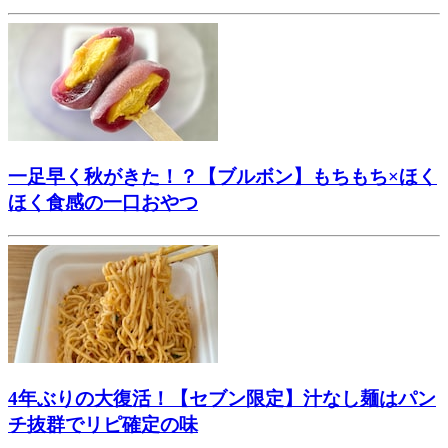
一足早く秋がきた！？【ブルボン】もちもち×ほく
ほく食感の一口おやつ
4年ぶりの大復活！【セブン限定】汁なし麺はパン
チ抜群でリピ確定の味