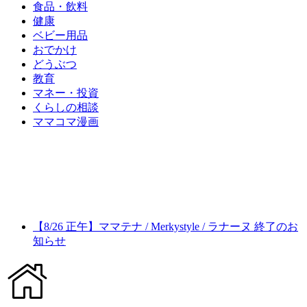
食品・飲料
健康
ベビー用品
おでかけ
どうぶつ
教育
マネー・投資
くらしの相談
ママコマ漫画
【8/26 正午】ママテナ / Merkystyle / ラナーヌ 終了のお
知らせ