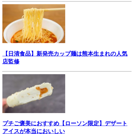
【日清食品】新発売カップ麺は熊本生まれの人気
店監修
プチご褒美におすすめ【ローソン限定】デザート
アイスが本当においしい