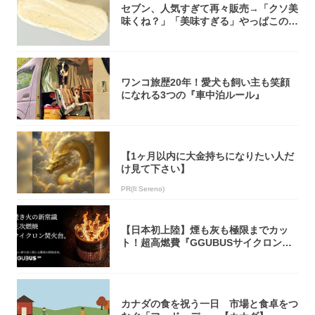
セブン、人気すぎて再々販売→「クソ美
味くね？」「美味すぎる」やっぱこのク
オリティ...
ワンコ旅歴20年！愛犬も飼い主も笑顔
になれる3つの『車中泊ルール』
【1ヶ月以内に大金持ちになりたい人だ
け見て下さい】
PR(Il Sereno)
【日本初上陸】煙も灰も極限までカッ
ト！超高燃費『GGUBUSサイクロン焚
火台』が...
カナダの食を祝う一日 市場と食卓をつ