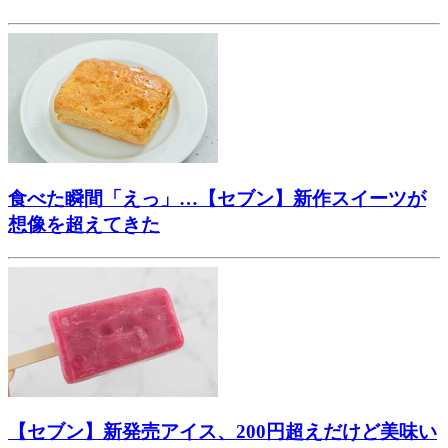
食べた瞬間「えっ」…【セブン】新作スイーツが
想像を超えてきた
【セブン】新発売アイス、200円超えだけど美味い