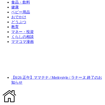
食品・飲料
健康
ベビー用品
おでかけ
どうぶつ
教育
マネー・投資
くらしの相談
ママコマ漫画
【8/26 正午】ママテナ / Merkystyle / ラナーヌ 終了のお
知らせ