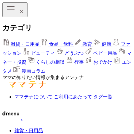
カテゴリ
雑貨・日用品
食品・飲料
教育
健康
ファ
ッション
ビューティ
どうぶつ
ベビー用品
マ
ネー・投資
くらしの相談
行事
おでかけ
エン
タメ
漫画コラム
ママの知りたい情報が集まるアンテナ
ママテナについて
ご利用にあたって
タグ一覧
>
雑貨・日用品