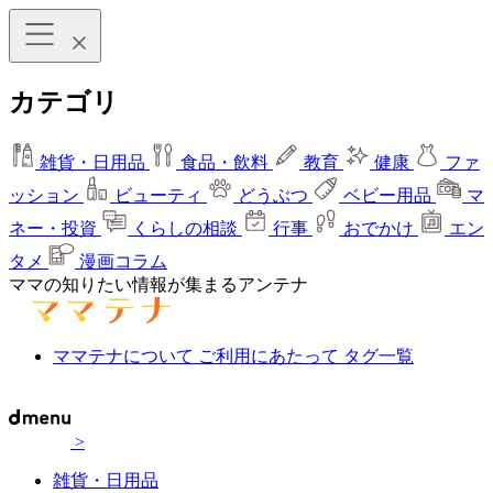
カテゴリ
雑貨・日用品
食品・飲料
教育
健康
ファ
ッション
ビューティ
どうぶつ
ベビー用品
マ
ネー・投資
くらしの相談
行事
おでかけ
エン
タメ
漫画コラム
ママの知りたい情報が集まるアンテナ
ママテナについて
ご利用にあたって
タグ一覧
>
雑貨・日用品