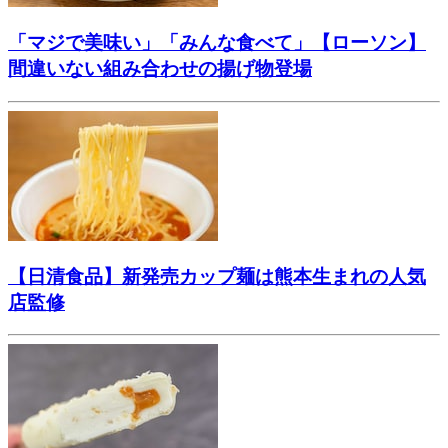
「マジで美味い」「みんな食べて」【ローソン】
間違いない組み合わせの揚げ物登場
【日清食品】新発売カップ麺は熊本生まれの人気
店監修