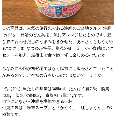
この商品は、人気の旅行先である沖縄のご当地グルメ“沖縄
そば”を「日清のどん兵衛」流にアレンジしたものです。鰹
と豚の合わせだしのうまみをきかせた、あっさりとしながら
も“コクうま”なつゆが特長。別添の紅しょうがが食感にアク
セントを加え、最後まで食べ飽きずに楽しめるのだとか。
ちなみに今回が初登場ではなく以前にも販売されていたこと
があるので、ご存知の方もいるのではないでしょうか。
1食（79g）当たりの熱量は348kcal、たんぱく質7.5g、脂質
13.9g、炭水化物48.2g、食塩相当量5.4gです。
自宅にいながら沖縄を堪能できる一杯
付属の袋は「粉末スープ」と「かやく」「紅しょうが」の3
種類です。