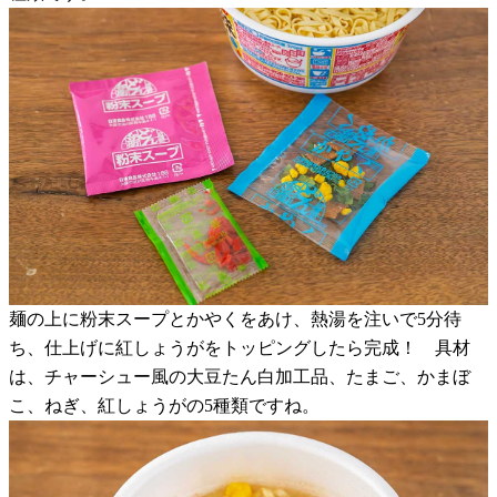
麺の上に粉末スープとかやくをあけ、熱湯を注いで5分待
ち、仕上げに紅しょうがをトッピングしたら完成！ 具材
は、チャーシュー風の大豆たん白加工品、たまご、かまぼ
こ、ねぎ、紅しょうがの5種類ですね。