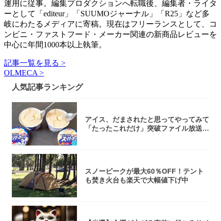
運用に従事。編集プロダクションへ転職後、編集者・ライタ
ーとして「editeur」「SUUMOジャーナル」「R25」など多
岐にわたるメディアに寄稿。現在はフリーランスとして、コ
ンビニ・ファストフード・メーカー関連の新商品レビューを
中心に年間1000本以上執筆。
記事一覧を見る >
OLMECA >
人気記事ランキング
アイス、だまされたと思ってやってみて
「たったこれだけ」突破ファイル放送で
大注目！...
スノーピークが最大60％OFF！テント
も焚き火台も楽天で大幅値下げ中