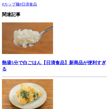
#
カップ麺
#
日清食品
関連記事
熱湯5分で白ごはん【日清食品】新商品が便利すぎ
る