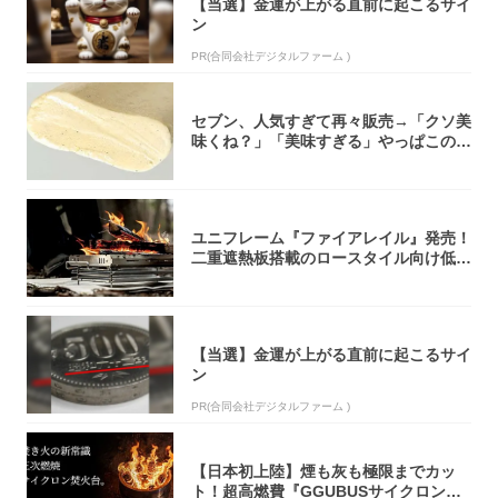
【当選】金運が上がる直前に起こるサイ
ン
PR(合同会社デジタルファーム )
セブン、人気すぎて再々販売→「クソ美
味くね？」「美味すぎる」やっぱこのク
オリティ...
ユニフレーム『ファイアレイル』発売！
二重遮熱板搭載のロースタイル向け低型
焚き火台
【当選】金運が上がる直前に起こるサイ
ン
PR(合同会社デジタルファーム )
【日本初上陸】煙も灰も極限までカッ
ト！超高燃費『GGUBUSサイクロン焚