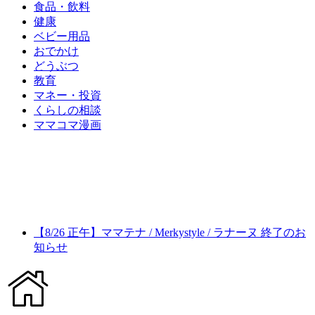
食品・飲料
健康
ベビー用品
おでかけ
どうぶつ
教育
マネー・投資
くらしの相談
ママコマ漫画
【8/26 正午】ママテナ / Merkystyle / ラナーヌ 終了のお
知らせ