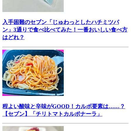
入手困難のセブン「じゅわっとしたハチミツパ
ン」3通りで食べ比べてみた！一番おいしい食べ方
はどれ？
程よい酸味と辛味がGOOD！カルボ要素は……？
【セブン】「チリトマトカルボナーラ」