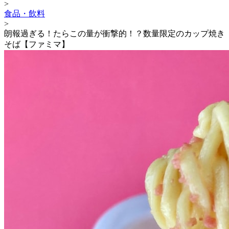
>
食品・飲料
>
朗報過ぎる！たらこの量が衝撃的！？数量限定のカップ焼き
そば【ファミマ】