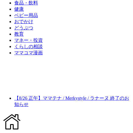
食品・飲料
健康
ベビー用品
おでかけ
どうぶつ
教育
マネー・投資
くらしの相談
ママコマ漫画
【8/26 正午】ママテナ / Merkystyle / ラナーヌ 終了のお
知らせ