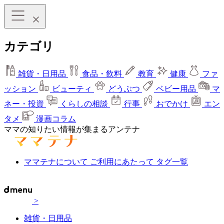
カテゴリ
雑貨・日用品
食品・飲料
教育
健康
ファ
ッション
ビューティ
どうぶつ
ベビー用品
マ
ネー・投資
くらしの相談
行事
おでかけ
エン
タメ
漫画コラム
ママの知りたい情報が集まるアンテナ
ママテナについて
ご利用にあたって
タグ一覧
>
雑貨・日用品