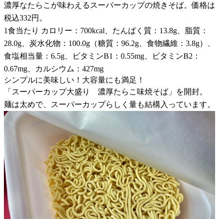
濃厚なたらこが味わえるスーパーカップの焼きそば。価格は
税込332円。
1食当たり カロリー：700kcal、たんぱく質：13.8g、脂質：
28.0g、炭水化物：100.0g（糖質：96.2g、食物繊維：3.8g）、
食塩相当量：6.5g、ビタミンB1：0.55mg、ビタミンB2：
0.67mg、カルシウム：427mg
シンプルに美味しい！大容量にも満足！
「スーパーカップ大盛り 濃厚たらこ味焼そば」を開封。
麺は太めで、スーパーカップらしく量も結構入っています。