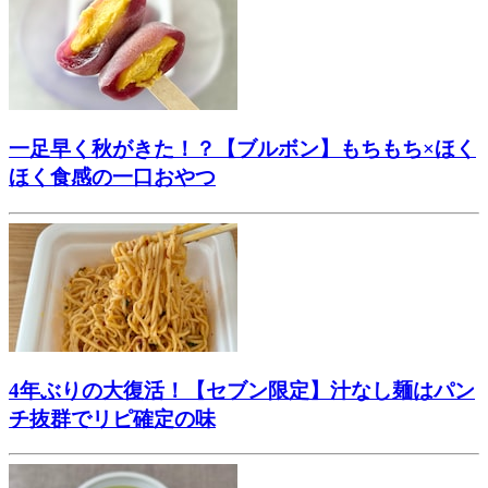
一足早く秋がきた！？【ブルボン】もちもち×ほく
ほく食感の一口おやつ
4年ぶりの大復活！【セブン限定】汁なし麺はパン
チ抜群でリピ確定の味