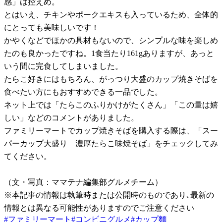
感」は控えめ。
とはいえ、チキンやポークエキスも入っているため、全体的
にとっても美味しいです！
かやくなどでほかの具材もないので、シンプルな味を楽しめ
たのも良かったですね。1食当たり161gありますが、あっと
いう間に完食してしまいました。
たらこ好きにはもちろん、がっつり大盛のカップ焼きそばを
食べたい方にもおすすめできる一品でした。
ネット上では「たらこのふりかけがたくさん」「この量は嬉
しい」などのコメントがありました。
ファミリーマートでカップ焼きそばを購入する際は、「スー
パーカップ大盛り 濃厚たらこ味焼そば」をチェックしてみ
てください。
（文・写真：ママテナ編集部グルメチーム）
※本記事の情報は執筆時または公開時のものであり､最新の
情報とは異なる可能性がありますのでご注意ください
#
ファミリーマート
#
コンビニグルメ
#
カップ麵