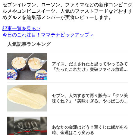
セブンイレブン、ローソン、ファミマなどの新作コンビニグ
ルメやコンビニスイーツ、人気のファストフードなどおすす
めグルメを編集部メンバーが実食レビューします。
記事一覧を見る >
今日のこれ注目！ママテナピックアップ >
人気記事ランキング
アイス、だまされたと思ってやってみて
「たったこれだけ」突破ファイル放送で
大注目！...
セブン、人気すぎて再々販売→「クソ美
味くね？」「美味すぎる」やっぱこのク
オリティ...
あなたの金運はどう？宝くじに縁がある
時、金運はこう変わる