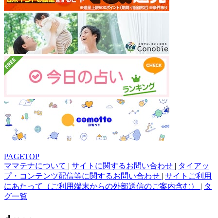
PAGETOP
ママテナについて
|
サイトに関するお問い合わせ
|
タイアッ
プ・コンテンツ配信等に関するお問い合わせ
|
サイトご利用
にあたって（ご利用端末からの外部送信のご案内含む）
|
タ
グ一覧