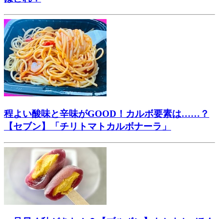
程よい酸味と辛味がGOOD！カルボ要素は……？
【セブン】「チリトマトカルボナーラ」