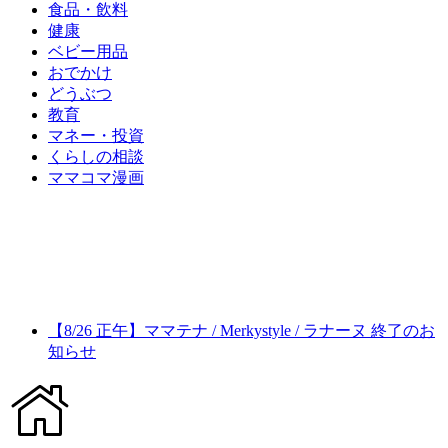
食品・飲料
健康
ベビー用品
おでかけ
どうぶつ
教育
マネー・投資
くらしの相談
ママコマ漫画
【8/26 正午】ママテナ / Merkystyle / ラナーヌ 終了のお
知らせ