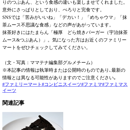
りのつぶあん、という食感の違いも楽しませてくれました。
意外にさっぱりとしており、ぺろりと完食です。
SNSでは「苦みがいいね」「デカい！」「めちゃウマ」「抹
茶ムース不思議な食感」などの声があがっています。
抹茶好きにはたまらん「極厚 どら焼きバーガー（宇治抹茶
ムース&つぶあん）」。気になった方はお近くのファミリー
マートをぜひチェックしてみてください。
（文・写真：ママテナ編集部グルメチーム）
※本記事の情報は執筆時または公開時のものであり､最新の
情報とは異なる可能性がありますのでご注意ください｡
#
ファミリーマート
#
コンビニスイーツ
#
ファミマ
#
ファミマス
イーツ
関連記事