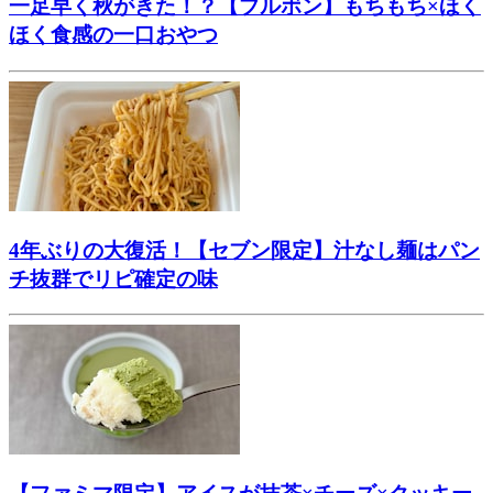
一足早く秋がきた！？【ブルボン】もちもち×ほく
ほく食感の一口おやつ
4年ぶりの大復活！【セブン限定】汁なし麺はパン
チ抜群でリピ確定の味