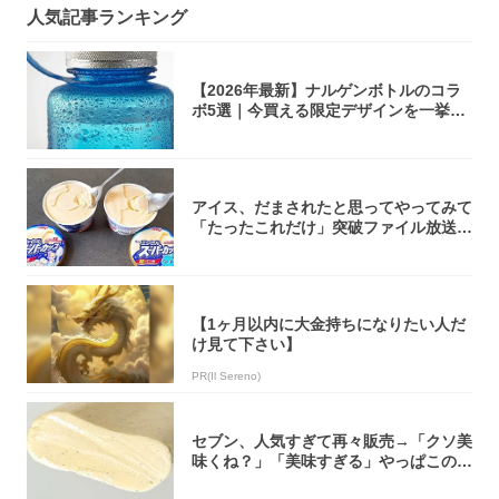
人気記事ランキング
【2026年最新】ナルゲンボトルのコラ
ボ5選｜今買える限定デザインを一挙紹
介！
アイス、だまされたと思ってやってみて
「たったこれだけ」突破ファイル放送で
大注目！...
【1ヶ月以内に大金持ちになりたい人だ
け見て下さい】
PR(Il Sereno)
セブン、人気すぎて再々販売→「クソ美
味くね？」「美味すぎる」やっぱこのク
オリティ...