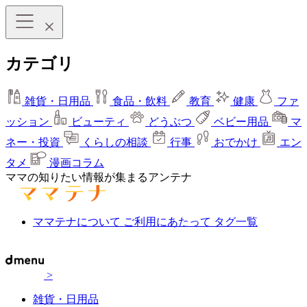
カテゴリ
雑貨・日用品
食品・飲料
教育
健康
ファ
ッション
ビューティ
どうぶつ
ベビー用品
マ
ネー・投資
くらしの相談
行事
おでかけ
エン
タメ
漫画コラム
ママの知りたい情報が集まるアンテナ
ママテナについて
ご利用にあたって
タグ一覧
>
雑貨・日用品