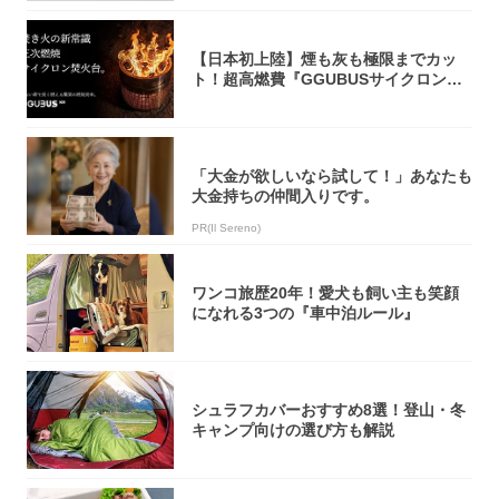
【日本初上陸】煙も灰も極限までカッ
ト！超高燃費『GGUBUSサイクロン焚
火台』が...
「大金が欲しいなら試して！」あなたも
大金持ちの仲間入りです。
PR(Il Sereno)
ワンコ旅歴20年！愛犬も飼い主も笑顔
になれる3つの『車中泊ルール』
シュラフカバーおすすめ8選！登山・冬
キャンプ向けの選び方も解説