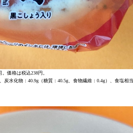
。価格は税込238円。
g、炭水化物：40.9g（糖質：40.5g、食物繊維：0.4g）、食塩相当