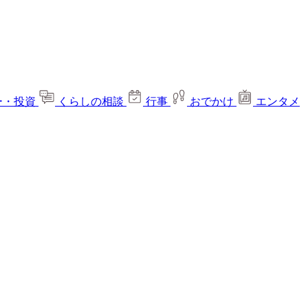
ー・投資
くらしの相談
行事
おでかけ
エンタメ