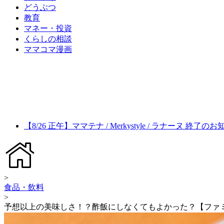
どうぶつ
教育
マネー・投資
くらしの相談
ママコマ漫画
【8/26 正午】ママテナ / Merkystyle / ラナーヌ 終了の
>
食品・飲料
>
予想以上の美味しさ！？酢飯にしなくてもよかった？【ファ