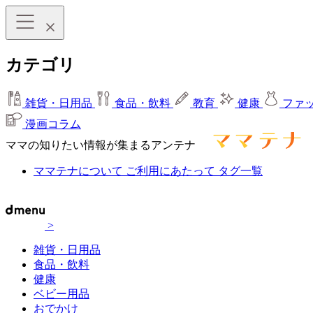
カテゴリ
雑貨・日用品
食品・飲料
教育
健康
ファ
漫画コラム
ママの知りたい情報が集まるアンテナ
ママテナについて
ご利用にあたって
タグ一覧
>
雑貨・日用品
食品・飲料
健康
ベビー用品
おでかけ