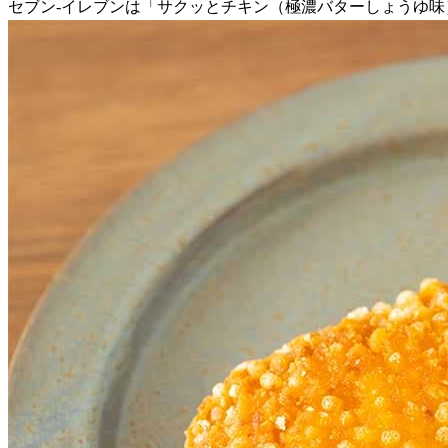
セブン-イレブンは「サクッとチキン（極濃バターしょうゆ味）」