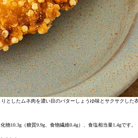
さりとしたムネ肉を濃い目のバターしょうゆ味とサクサクした
水化物10.3g（糖質9.9g、食物繊維0.4g）、食塩相当量1.4gです。