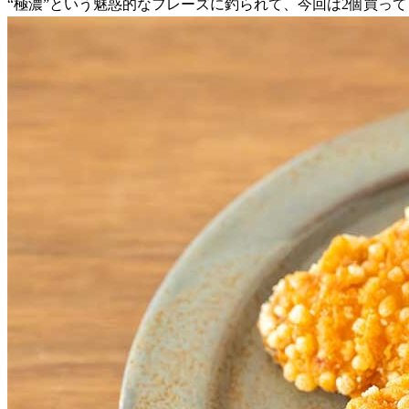
“極濃”という魅惑的なフレーズに釣られて、今回は2個買っ