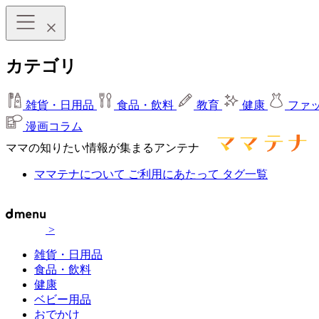
カテゴリ
雑貨・日用品
食品・飲料
教育
健康
ファ
漫画コラム
ママの知りたい情報が集まるアンテナ
ママテナについて
ご利用にあたって
タグ一覧
>
雑貨・日用品
食品・飲料
健康
ベビー用品
おでかけ