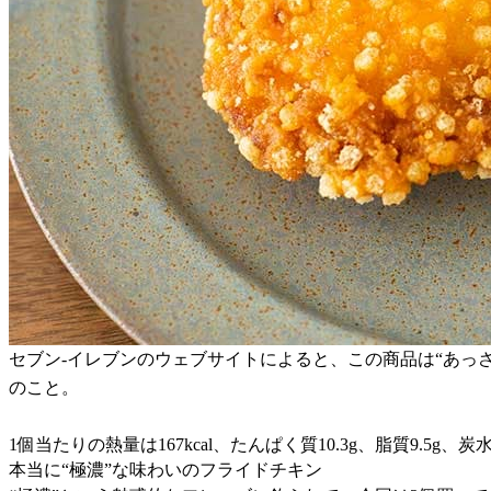
セブン-イレブンのウェブサイトによると、この商品は“あっ
のこと。
1個当たりの熱量は167kcal、たんぱく質10.3g、脂質9.5g、炭
本当に“極濃”な味わいのフライドチキン