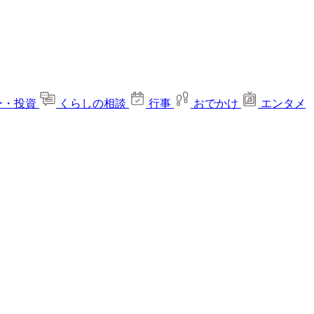
ー・投資
くらしの相談
行事
おでかけ
エンタメ