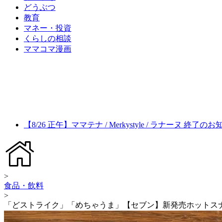
どうぶつ
教育
マネー・投資
くらしの相談
ママコマ漫画
【8/26 正午】ママテナ / Merkystyle / ラナーヌ 終了の
>
食品・飲料
>
「どストライク」「めちゃうま」【セブン】新発売ホットス