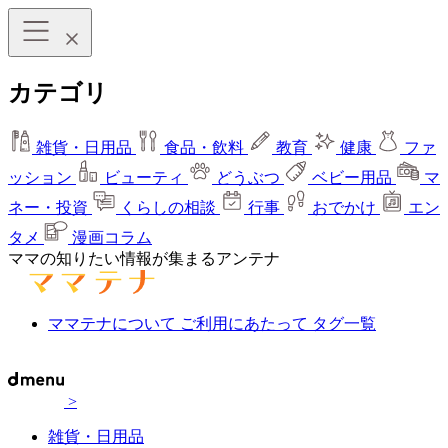
カテゴリ
雑貨・日用品
食品・飲料
教育
健康
ファ
ッション
ビューティ
どうぶつ
ベビー用品
マ
ネー・投資
くらしの相談
行事
おでかけ
エン
タメ
漫画コラム
ママの知りたい情報が集まるアンテナ
ママテナについて
ご利用にあたって
タグ一覧
>
雑貨・日用品