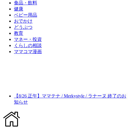
食品・飲料
健康
ベビー用品
おでかけ
どうぶつ
教育
マネー・投資
くらしの相談
ママコマ漫画
【8/26 正午】ママテナ / Merkystyle / ラナーヌ 終了のお
知らせ