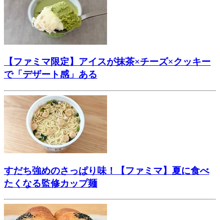
【ファミマ限定】アイスが抹茶×チーズ×クッキー
で「デザート感」ある
すだち強めのさっぱり味！【ファミマ】夏に食べ
たくなる監修カップ麺