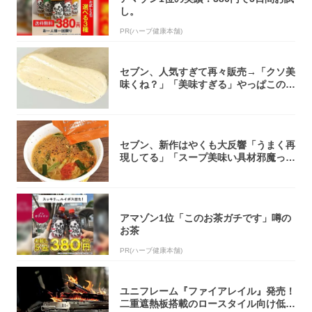
し。
PR(ハーブ健康本舗)
セブン、人気すぎて再々販売→「クソ美
味くね？」「美味すぎる」やっぱこのク
オリティ...
セブン、新作はやくも大反響「うまく再
現してる」「スープ美味い具材邪魔って
くらい美...
アマゾン1位「このお茶ガチです」噂の
お茶
PR(ハーブ健康本舗)
ユニフレーム『ファイアレイル』発売！
二重遮熱板搭載のロースタイル向け低型