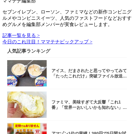
ママテナ編集部
セブンイレブン、ローソン、ファミマなどの新作コンビニグ
ルメやコンビニスイーツ、人気のファストフードなどおすす
めグルメを編集部メンバーが実食レビューします。
記事一覧を見る >
今日のこれ注目！ママテナピックアップ >
人気記事ランキング
アイス、だまされたと思ってやってみて
「たったこれだけ」突破ファイル放送で
大注目！...
ファミマ、美味すぎて大反響「これ1
番」「世界一おいしいかも知れない」
「飲めそう」
アマゾン1位の実績！380円で5日間お試