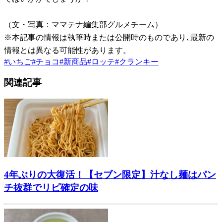
（文・写真：ママテナ編集部グルメチーム）
※本記事の情報は執筆時または公開時のものであり､最新の
情報とは異なる可能性があります。
#
いちご
#
チョコ
#
新商品
#
ロッテ
#
クランキー
関連記事
4年ぶりの大復活！【セブン限定】汁なし麺はパン
チ抜群でリピ確定の味