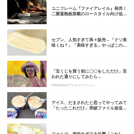
ユニフレーム『ファイアレイル』発売！
二重遮熱板搭載のロースタイル向け低型
焚き火台
セブン、人気すぎて再々販売→「クソ美
味くね？」「美味すぎる」やっぱこのク
オリティ...
「宝くじを買う前に〇〇をしただけ」言
われた通りにしてみたら…
PR(合同会社デジタルファーム )
アイス、だまされたと思ってやってみて
「たったこれだけ」突破ファイル放送で
大注目！...