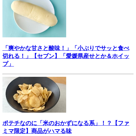
「爽やかな甘さと酸味！」「小ぶりでサッと食べ
切れる！」【セブン】「愛媛県産せとか＆ホイッ
プ」
ポテチなのに「米のおかずになる系」！？【ファ
ミマ限定】商品がハマる味