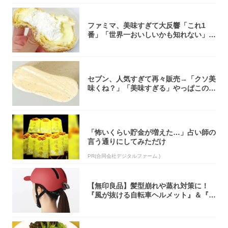
ファミマ、美味すぎて大反響「これ1
番」「世界一おいしいかも知れない」
「飲めそう」
セブン、人気すぎて再々販売→「クソ美
味くね？」「美味すぎる」やっぱこのク
オリティ...
「怖いくらい貯金が増えた…」占い師の
言う通りにしてみただけ
PR(合同会社デジタルファーム )
【無印良品】髪型崩れや蒸れ対策に！
『風が抜ける自転車ヘルメット』＆『2
0型自転車...