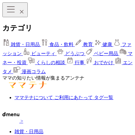
カテゴリ
雑貨・日用品
食品・飲料
教育
健康
ファ
ッション
ビューティ
どうぶつ
ベビー用品
マ
ネー・投資
くらしの相談
行事
おでかけ
エン
タメ
漫画コラム
ママの知りたい情報が集まるアンテナ
ママテナについて
ご利用にあたって
タグ一覧
>
雑貨・日用品