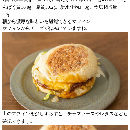
んぱく質16.8g、脂質30.2g、炭水化物34.3g、食塩相当量
2.7g。
朝から濃厚な味わいを堪能できるマフィン
マフィンからチーズがはみ出ていますね。
上のマフィンを少しずらすと、チーズソースやレタスなども
確認できます。