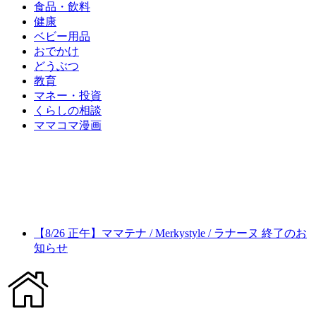
食品・飲料
健康
ベビー用品
おでかけ
どうぶつ
教育
マネー・投資
くらしの相談
ママコマ漫画
【8/26 正午】ママテナ / Merkystyle / ラナーヌ 終了のお
知らせ