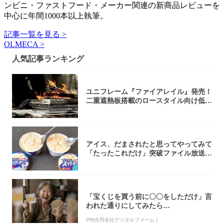
ンビニ・ファストフード・メーカー関連の新商品レビューを
中心に年間1000本以上執筆。
記事一覧を見る >
OLMECA >
人気記事ランキング
ユニフレーム『ファイアレイル』発売！
二重遮熱板搭載のロースタイル向け低型
焚き火台
アイス、だまされたと思ってやってみて
「たったこれだけ」突破ファイル放送で
大注目！...
「宝くじを買う前に〇〇をしただけ」言
われた通りにしてみたら…
PR(合同会社デジタルファーム )