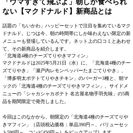
「ウマすぎて飛ぶよ」朝しか食べられ
ない【マクドナルド】新商品とは
話題の「ちいかわ」ハッピーセットで注目を集めているマク
ドナルド。じつは今、朝の時間帯にしか味わえない限定の新
メニューも登場しているんです。ネット上の口コミとあわせ
て、その新商品を紹介します。
「北海道4種のチーズてりやきマフィン」
マクドナルドは2025年5月21日（水）に、「北海道4種のチー
ズてりやき」「瀬戸内レモンペッパーたまごてりやき」、
「博多明太ポテトてりやきチキン」のバーガー3種と、朝マ
ックの「北海道4種のチーズてりやきマフィン」、サイドメ
ニューの「シャカシャカポテト 名古屋名物手羽先味」の5商
品を期間限定で発売しました。
今回はこのなかから、朝限定の「北海道4種のチーズてりや
きマフィン」（店頭税込価格：単品390円～、バリューセッ
ト590円～、コンビ450円～）をピックアップします。