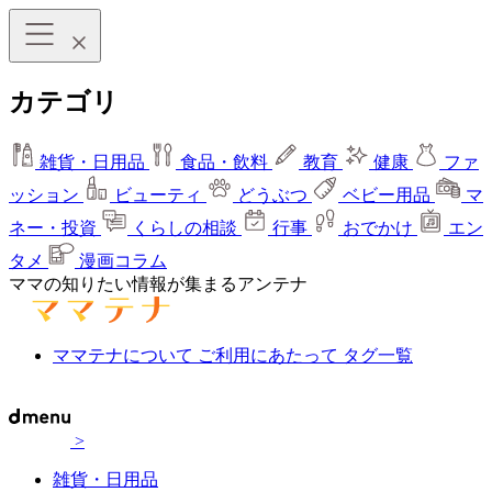
カテゴリ
雑貨・日用品
食品・飲料
教育
健康
ファ
ッション
ビューティ
どうぶつ
ベビー用品
マ
ネー・投資
くらしの相談
行事
おでかけ
エン
タメ
漫画コラム
ママの知りたい情報が集まるアンテナ
ママテナについて
ご利用にあたって
タグ一覧
>
雑貨・日用品