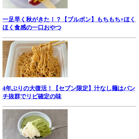
一足早く秋がきた！？【ブルボン】もちもち×ほく
ほく食感の一口おやつ
4年ぶりの大復活！【セブン限定】汁なし麺はパン
チ抜群でリピ確定の味