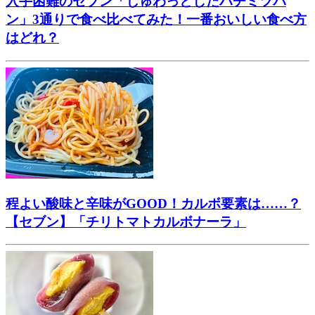
入手困難のセブン「じゅわっとしたハチミツパ
ン」3通りで食べ比べてみた！一番おいしい食べ方
はどれ？
程よい酸味と辛味がGOOD！カルボ要素は……？
【セブン】「チリトマトカルボナーラ」