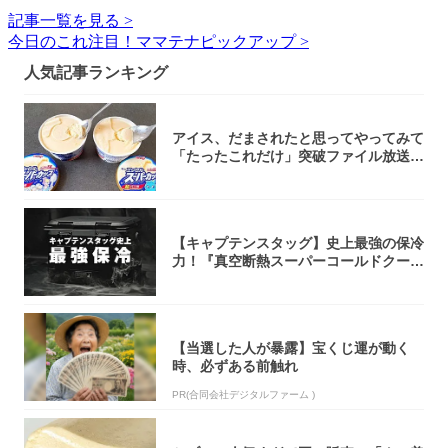
記事一覧を見る >
今日のこれ注目！ママテナピックアップ >
人気記事ランキング
アイス、だまされたと思ってやってみて
「たったこれだけ」突破ファイル放送で
大注目！...
【キャプテンスタッグ】史上最強の保冷
力！『真空断熱スーパーコールドクーラ
ーボック...
【当選した人が暴露】宝くじ運が動く
時、必ずある前触れ
PR(合同会社デジタルファーム )