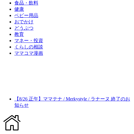
食品・飲料
健康
ベビー用品
おでかけ
どうぶつ
教育
マネー・投資
くらしの相談
ママコマ漫画
【8/26 正午】ママテナ / Merkystyle / ラナーヌ 終了のお
知らせ