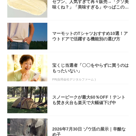
セブン、人気すぎて再々販売→「クソ美
味くね？」「美味すぎる」やっぱこのク
オリティ...
マーモットのTシャツおすすめ10選！ア
ウトドアで活躍する機能別の選び方
宝くじ当選者「〇〇をやらずに買うのは
もったいない」
PR(合同会社デジタルファーム )
スノーピークが最大60％OFF！テント
も焚き火台も楽天で大幅値下げ中
2026年7月30日 ゾウ活の展示｜辛酸な
め子