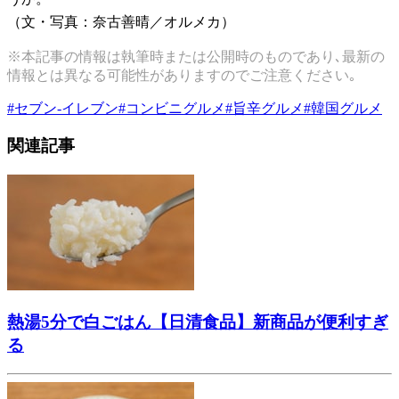
（文・写真：奈古善晴／オルメカ）
※本記事の情報は執筆時または公開時のものであり､最新の
情報とは異なる可能性がありますのでご注意ください｡
#
セブン-イレブン
#
コンビニグルメ
#
旨辛グルメ
#
韓国グルメ
関連記事
熱湯5分で白ごはん【日清食品】新商品が便利すぎ
る