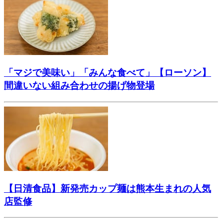
「マジで美味い」「みんな食べて」【ローソン】
間違いない組み合わせの揚げ物登場
【日清食品】新発売カップ麺は熊本生まれの人気
店監修