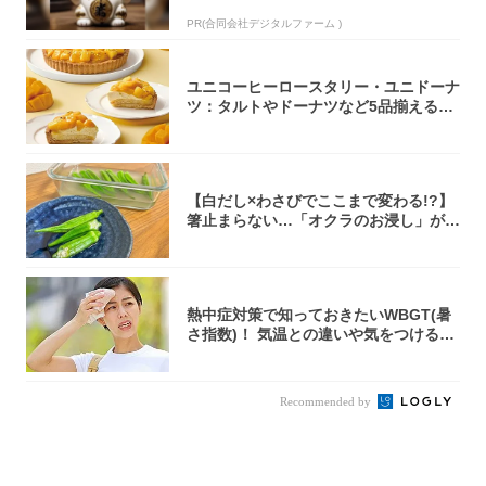
PR(合同会社デジタルファーム )
ユニコーヒーロースタリー・ユニドーナ
ツ：タルトやドーナツなど5品揃える
「マンゴー...
【白だし×わさびでここまで変わる!?】
箸止まらない…「オクラのお浸し」がス
ゴかっ...
熱中症対策で知っておきたいWBGT(暑
さ指数)！ 気温との違いや気をつけるべ
きポ...
Recommended by