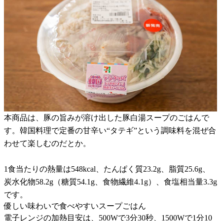
本商品は、豚の旨みが溶け出した豚白湯スープのごはんで
す。韓国料理で定番の甘辛い“タテギ”という調味料を混ぜ合
わせて楽しむのだとか。
1食当たりの熱量は548kcal、たんぱく質23.2g、脂質25.6g、
炭水化物58.2g（糖質54.1g、食物繊維4.1g）、食塩相当量3.3g
です。
優しい味わいで食べやすいスープごはん
電子レンジの加熱目安は、500Wで3分30秒、1500Wで1分10