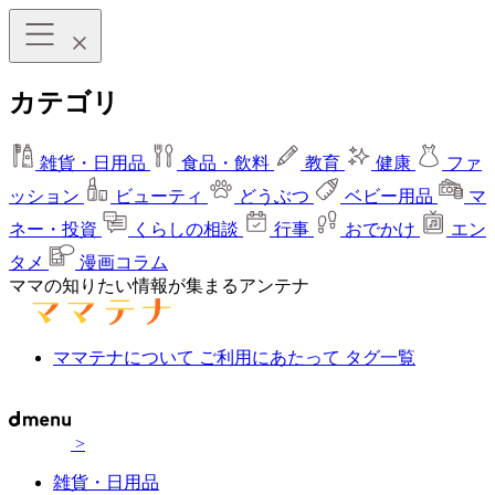
カテゴリ
雑貨・日用品
食品・飲料
教育
健康
ファ
ッション
ビューティ
どうぶつ
ベビー用品
マ
ネー・投資
くらしの相談
行事
おでかけ
エン
タメ
漫画コラム
ママの知りたい情報が集まるアンテナ
ママテナについて
ご利用にあたって
タグ一覧
>
雑貨・日用品