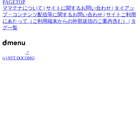
PAGETOP
ママテナについて
|
サイトに関するお問い合わせ
|
タイアッ
プ・コンテンツ配信等に関するお問い合わせ
|
サイトご利用
にあたって（ご利用端末からの外部送信のご案内含む）
|
タ
グ一覧
>
(c) NTT DOCOMO