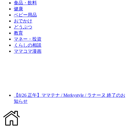
食品・飲料
健康
ベビー用品
おでかけ
どうぶつ
教育
マネー・投資
くらしの相談
ママコマ漫画
【8/26 正午】ママテナ / Merkystyle / ラナーヌ 終了のお
知らせ