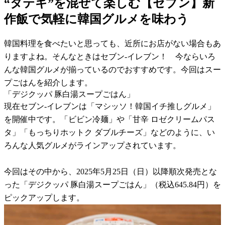
“タテギ”を混ぜて楽しむ【セブン】新
作飯で気軽に韓国グルメを味わう
韓国料理を食べたいと思っても、近所にお店がない場合もあ
りますよね。そんなときはセブン-イレブン！ 今ならいろ
んな韓国グルメが揃っているのでおすすめです。今回はスー
プごはんを紹介します。
「デジクッパ 豚白湯スープごはん」
現在セブン-イレブンは「マシッソ！韓国イチ推しグルメ」
を開催中です。「ビビン冷麺」や「甘辛 ロゼクリームパス
タ」「もっちりホットク ダブルチーズ」などのように、い
ろんな人気グルメがラインアップされています。
今回はその中から、2025年5月25日（日）以降順次発売とな
った「デジクッパ 豚白湯スープごはん」（税込645.84円）を
ピックアップします。