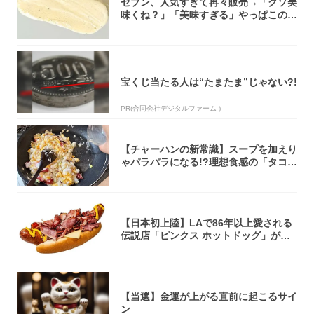
セブン、人気すぎて再々販売→「クソ美
味くね？」「美味すぎる」やっぱこのク
オリティ...
宝くじ当たる人は“たまたま”じゃない?!
PR(合同会社デジタルファーム )
【チャーハンの新常識】スープを加えり
ゃパラパラになる!?理想食感の「タコチ
ャーハ...
【日本初上陸】LAで86年以上愛される
伝説店「ピンクス ホットドッグ」が年
内に東...
【当選】金運が上がる直前に起こるサイ
ン