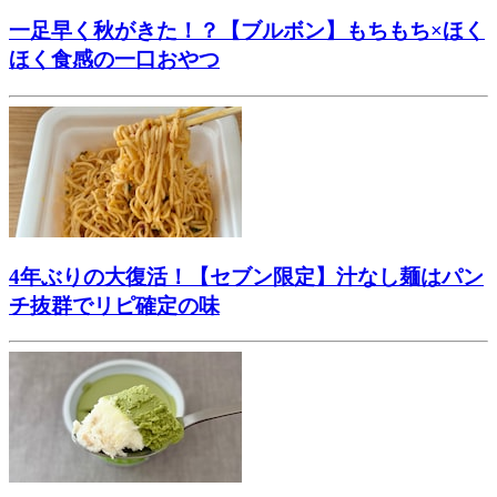
一足早く秋がきた！？【ブルボン】もちもち×ほく
ほく食感の一口おやつ
4年ぶりの大復活！【セブン限定】汁なし麺はパン
チ抜群でリピ確定の味