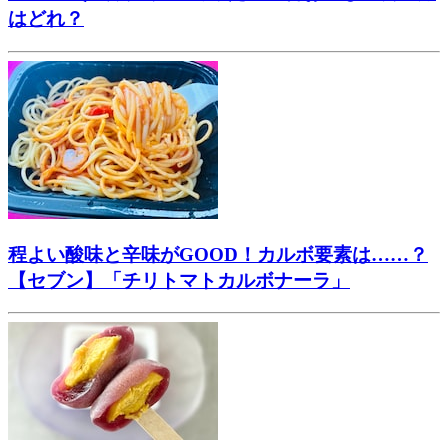
はどれ？
程よい酸味と辛味がGOOD！カルボ要素は……？
【セブン】「チリトマトカルボナーラ」