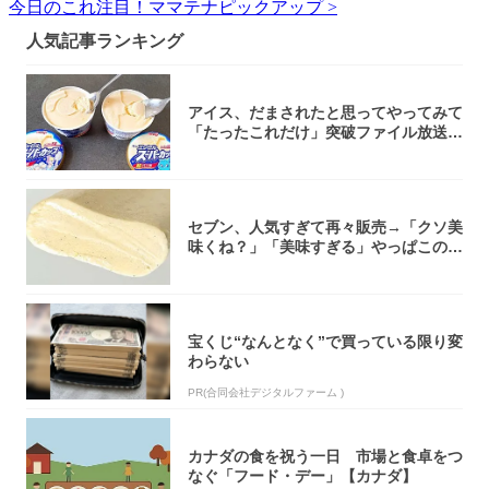
今日のこれ注目！ママテナピックアップ >
人気記事ランキング
アイス、だまされたと思ってやってみて
「たったこれだけ」突破ファイル放送で
大注目！...
セブン、人気すぎて再々販売→「クソ美
味くね？」「美味すぎる」やっぱこのク
オリティ...
宝くじ“なんとなく”で買っている限り変
わらない
PR(合同会社デジタルファーム )
カナダの食を祝う一日 市場と食卓をつ
なぐ「フード・デー」【カナダ】