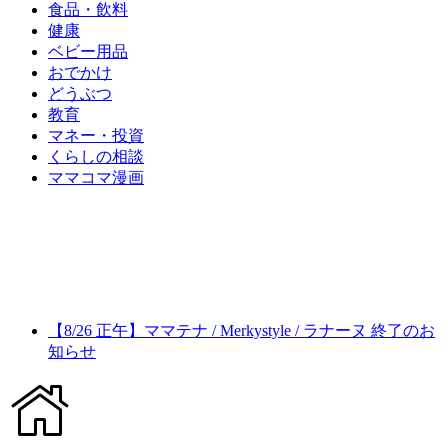
食品・飲料
健康
ベビー用品
おでかけ
どうぶつ
教育
マネー・投資
くらしの相談
ママコマ漫画
【8/26 正午】ママテナ / Merkystyle / ラナーヌ 終了のお
知らせ