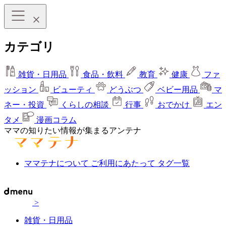
カテゴリ
雑貨・日用品
食品・飲料
教育
健康
ファ
ッション
ビューティ
どうぶつ
ベビー用品
マ
ネー・投資
くらしの相談
行事
おでかけ
エン
タメ
漫画コラム
ママの知りたい情報が集まるアンテナ
ママテナについて
ご利用にあたって
タグ一覧
>
雑貨・日用品