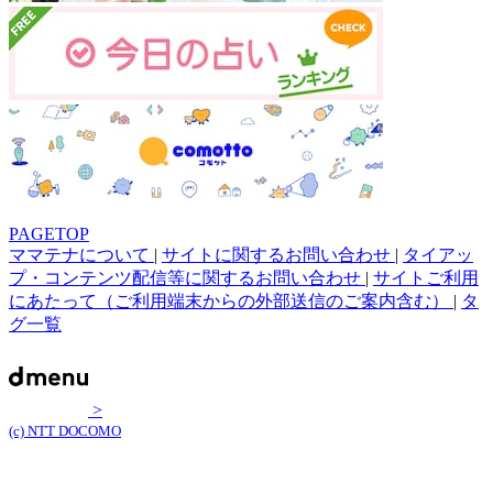
PAGETOP
ママテナについて
|
サイトに関するお問い合わせ
|
タイアッ
プ・コンテンツ配信等に関するお問い合わせ
|
サイトご利用
にあたって（ご利用端末からの外部送信のご案内含む）
|
タ
グ一覧
>
(c) NTT DOCOMO