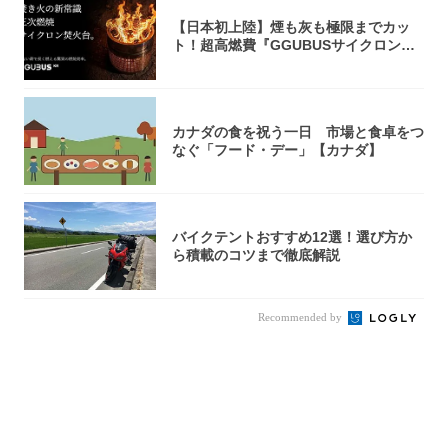
【日本初上陸】煙も灰も極限までカッ
ト！超高燃費『GGUBUSサイクロン焚
火台』が...
カナダの食を祝う一日 市場と食卓をつ
なぐ「フード・デー」【カナダ】
バイクテントおすすめ12選！選び方か
ら積載のコツまで徹底解説
Recommended by