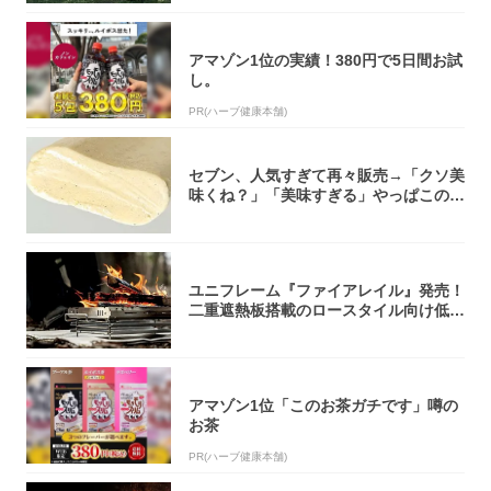
アマゾン1位の実績！380円で5日間お試
し。
PR(ハーブ健康本舗)
セブン、人気すぎて再々販売→「クソ美
味くね？」「美味すぎる」やっぱこのク
オリティ...
ユニフレーム『ファイアレイル』発売！
二重遮熱板搭載のロースタイル向け低型
焚き火台
アマゾン1位「このお茶ガチです」噂の
お茶
PR(ハーブ健康本舗)