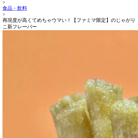
>
食品・飲料
>
再現度が高くてめちゃウマい！【ファミマ限定】のじゃがり
こ新フレーバー