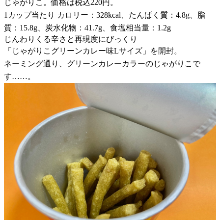
じゃがりこ。価格は税込220円。
1カップ当たり カロリー：328kcal、たんぱく質：4.8g、脂
質：15.8g、炭水化物：41.7g、食塩相当量：1.2g
じんわりくる辛さと再現度にびっくり
「じゃがりこグリーンカレー味Lサイズ」を開封。
ネーミング通り、グリーンカレーカラーのじゃがりこで
す……。