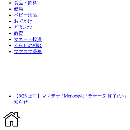
食品・飲料
健康
ベビー用品
おでかけ
どうぶつ
教育
マネー・投資
くらしの相談
ママコマ漫画
【8/26 正午】ママテナ / Merkystyle / ラナーヌ 終了のお
知らせ