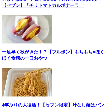
【セブン】「チリトマトカルボナーラ」
一足早く秋がきた！？【ブルボン】もちもち×ほく
ほく食感の一口おやつ
4年ぶりの大復活！【セブン限定】汁なし麺はパン