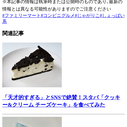
※本記事の情報は執筆時または公開時のものであり､最新の
情報とは異なる可能性がありますのでご注意ください
#
ファミリーマート
#
コンビニグルメ
#
じゃがりこ
#
しょっぱい
系
関連記事
「天才的すぎる」とSNSで絶賛！スタバ「クッキ
ー&クリーム チーズケーキ」を食べてみた