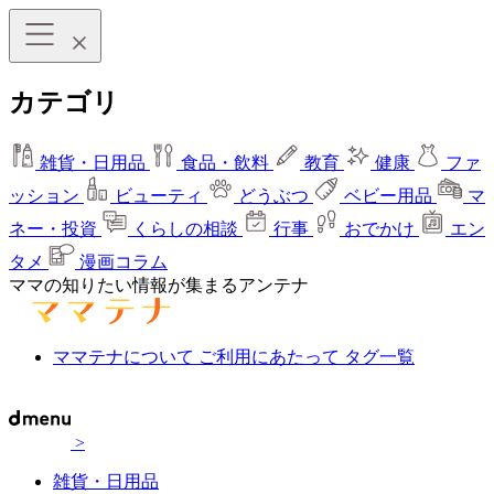
カテゴリ
雑貨・日用品
食品・飲料
教育
健康
ファ
ッション
ビューティ
どうぶつ
ベビー用品
マ
ネー・投資
くらしの相談
行事
おでかけ
エン
タメ
漫画コラム
ママの知りたい情報が集まるアンテナ
ママテナについて
ご利用にあたって
タグ一覧
>
雑貨・日用品