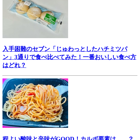
入手困難のセブン「じゅわっとしたハチミツパ
ン」3通りで食べ比べてみた！一番おいしい食べ方
はどれ？
程よい酸味と辛味がGOOD！カルボ要素は……？