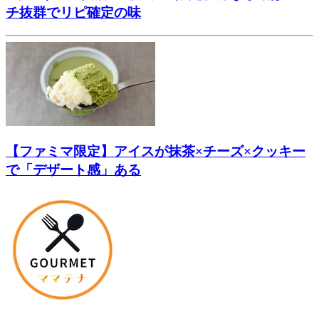
チ抜群でリピ確定の味
【ファミマ限定】アイスが抹茶×チーズ×クッキー
で「デザート感」ある