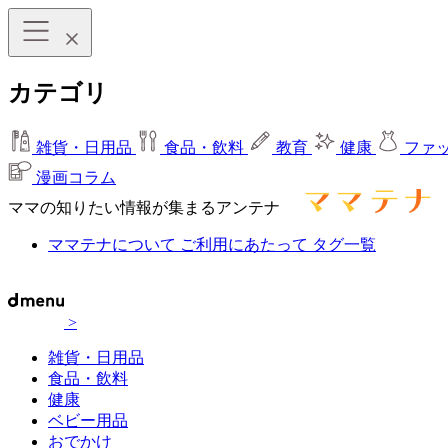
カテゴリ
雑貨・日用品
食品・飲料
教育
健康
ファ
漫画コラム
ママの知りたい情報が集まるアンテナ
ママテナについて
ご利用にあたって
タグ一覧
>
雑貨・日用品
食品・飲料
健康
ベビー用品
おでかけ