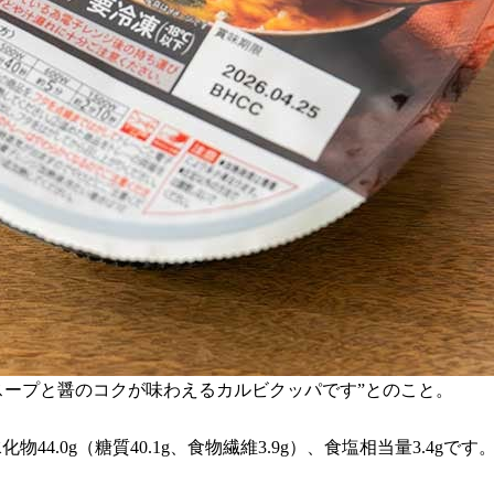
スープと醤のコクが味わえるカルビクッパです”とのこと。
炭水化物44.0g（糖質40.1g、食物繊維3.9g）、食塩相当量3.4