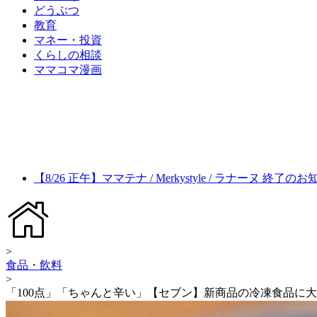
どうぶつ
教育
マネー・投資
くらしの相談
ママコマ漫画
【8/26 正午】ママテナ / Merkystyle / ラナーヌ 終了の
>
食品・飲料
>
「100点」「ちゃんと辛い」【セブン】新商品の冷凍食品に