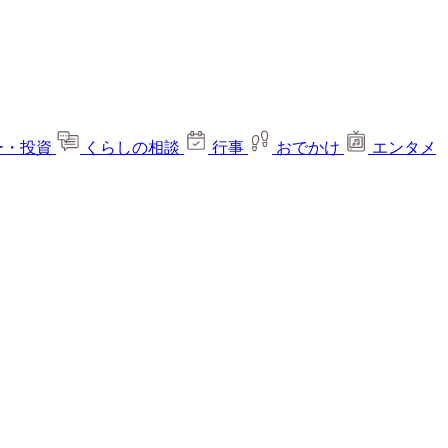
ー・投資
くらしの相談
行事
おでかけ
エンタメ