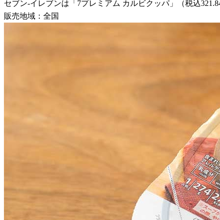
セブン-イレブンは「7プレミアム カルビクッパ」（税込321.8
販売地域：全国