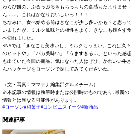
わらび餅の、ぷるっぷる＆もちっもちの食感もたまりませ
ん……。これはかなりおいしいっ！！！！
ちなみに、食べ始める前はきなこが少し多いかも？と思って
いましたが、ミルク風味との相性もよく、きなこも残さず食
べ切れました。
SNSでは「きなこも美味いし、ミルクもうまい。これは久々
のヒットや」「バカ美味い」「うますぎる…」といった感想
も出ていた今回の商品。気になった人はぜひ、かわいい牛さ
んパッケージをローソンで探してみてくださいね。
（文・写真：ママテナ編集部グルメチーム）
※本記事の情報は執筆時または公開時のものであり､最新の
情報とは異なる可能性があります。
#
ローソン
#
和菓子
#
コンビニスイーツ
#
新商品
関連記事