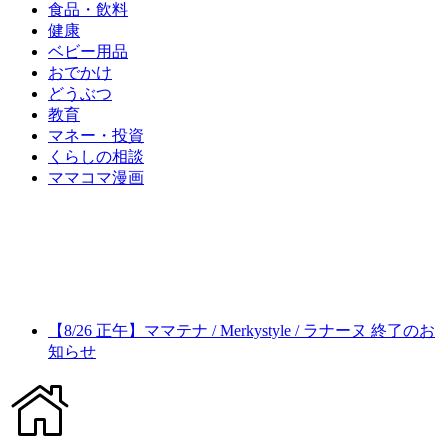
食品・飲料
健康
ベビー用品
おでかけ
どうぶつ
教育
マネー・投資
くらしの相談
ママコマ漫画
【8/26 正午】ママテナ / Merkystyle / ラナーヌ 終了のお
知らせ