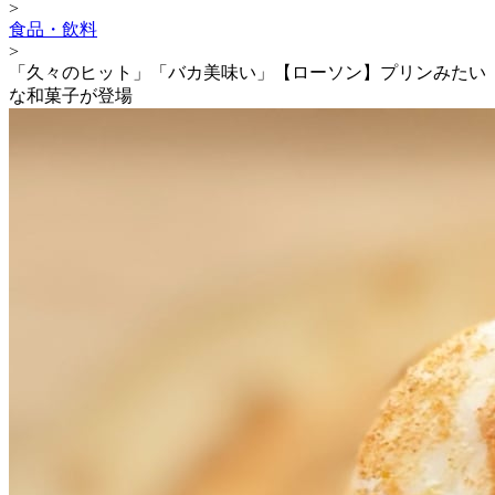
>
食品・飲料
>
「久々のヒット」「バカ美味い」【ローソン】プリンみたい
な和菓子が登場