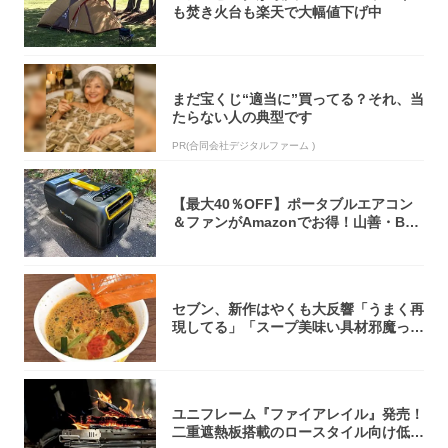
も焚き火台も楽天で大幅値下げ中
まだ宝くじ“適当に”買ってる？それ、当
たらない人の典型です
PR(合同会社デジタルファーム )
【最大40％OFF】ポータブルエアコン
＆ファンがAmazonでお得！山善・Bo
u...
セブン、新作はやくも大反響「うまく再
現してる」「スープ美味い具材邪魔って
くらい美...
ユニフレーム『ファイアレイル』発売！
二重遮熱板搭載のロースタイル向け低型