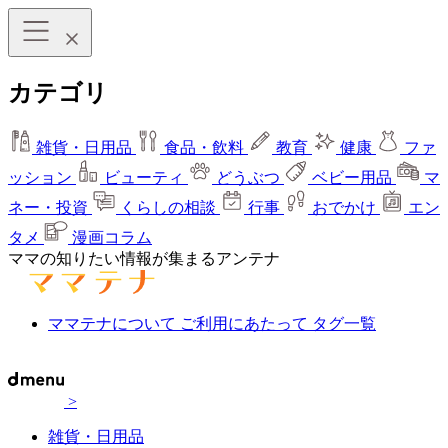
カテゴリ
雑貨・日用品
食品・飲料
教育
健康
ファ
ッション
ビューティ
どうぶつ
ベビー用品
マ
ネー・投資
くらしの相談
行事
おでかけ
エン
タメ
漫画コラム
ママの知りたい情報が集まるアンテナ
ママテナについて
ご利用にあたって
タグ一覧
>
雑貨・日用品