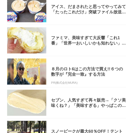
アイス、だまされたと思ってやってみて
「たったこれだけ」突破ファイル放送で
大注目！...
ファミマ、美味すぎて大反響「これ1
番」「世界一おいしいかも知れない」
「飲めそう」
８月のロト6はこの方法で買え!!６つの
数字が『完全一致』する方法
PR(株式会社MURA)
セブン、人気すぎて再々販売→「クソ美
味くね？」「美味すぎる」やっぱこのク
オリティ...
スノーピークが最大60％OFF！テント