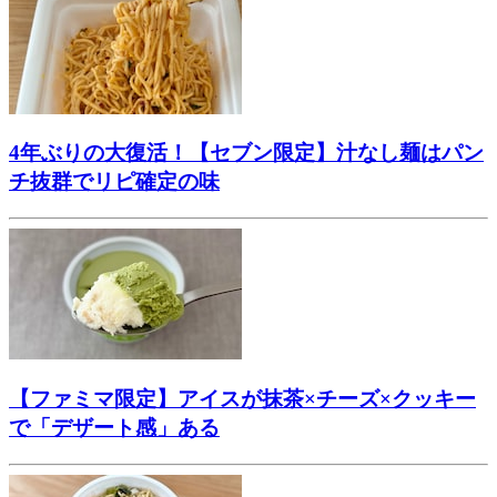
4年ぶりの大復活！【セブン限定】汁なし麺はパン
チ抜群でリピ確定の味
【ファミマ限定】アイスが抹茶×チーズ×クッキー
で「デザート感」ある