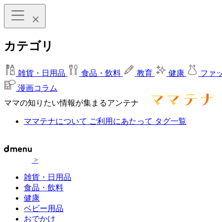
カテゴリ
雑貨・日用品
食品・飲料
教育
健康
ファ
漫画コラム
ママの知りたい情報が集まるアンテナ
ママテナについて
ご利用にあたって
タグ一覧
>
雑貨・日用品
食品・飲料
健康
ベビー用品
おでかけ