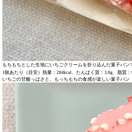
もちもちとした生地にいちごクリームを折り込んだ菓子パン
1個あたり（目安）熱量：284kcal、たんぱく質：3.8g、脂質：9
いちごの甘酸っぱさと、もっちもちの食感が楽しい菓子パン