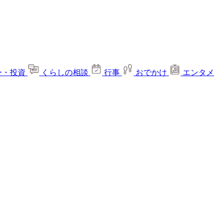
ー・投資
くらしの相談
行事
おでかけ
エンタメ