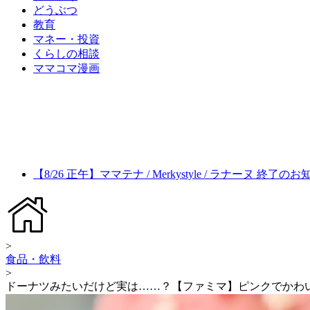
どうぶつ
教育
マネー・投資
くらしの相談
ママコマ漫画
【8/26 正午】ママテナ / Merkystyle / ラナーヌ 終了の
>
食品・飲料
>
ドーナツみたいだけど実は……？【ファミマ】ピンクでかわ