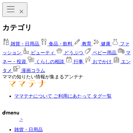
カテゴリ
雑貨・日用品
食品・飲料
教育
健康
ファ
ッション
ビューティ
どうぶつ
ベビー用品
マ
ネー・投資
くらしの相談
行事
おでかけ
エン
タメ
漫画コラム
ママの知りたい情報が集まるアンテナ
ママテナについて
ご利用にあたって
タグ一覧
>
雑貨・日用品