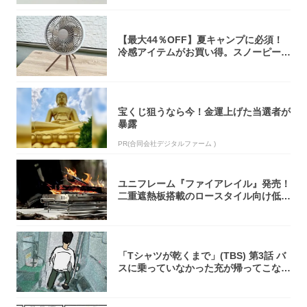
【最大44％OFF】夏キャンプに必須！
冷感アイテムがお買い得。スノーピー
ク・ロゴ...
宝くじ狙うなら今！金運上げた当選者が
暴露
PR(合同会社デジタルファーム )
ユニフレーム『ファイアレイル』発売！
二重遮熱板搭載のロースタイル向け低型
焚き火台
「Tシャツが乾くまで」(TBS) 第3話 バ
スに乗っていなかった充が帰ってこな
い...