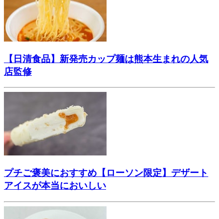
【日清食品】新発売カップ麺は熊本生まれの人気
店監修
プチご褒美におすすめ【ローソン限定】デザート
アイスが本当においしい