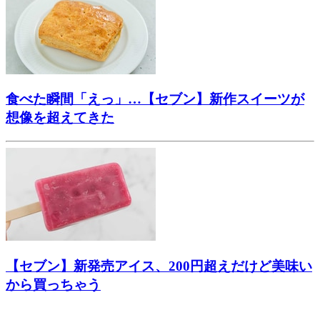
食べた瞬間「えっ」…【セブン】新作スイーツが
想像を超えてきた
【セブン】新発売アイス、200円超えだけど美味い
から買っちゃう