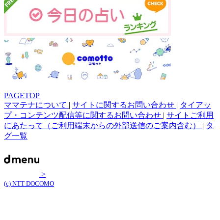
PAGETOP
ママテナについて
|
サイトに関するお問い合わせ
|
タイアッ
プ・コンテンツ配信等に関するお問い合わせ
|
サイトご利用
にあたって（ご利用端末からの外部送信のご案内含む）
|
タ
グ一覧
>
(c) NTT DOCOMO