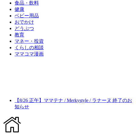
食品・飲料
健康
ベビー用品
おでかけ
どうぶつ
教育
マネー・投資
くらしの相談
ママコマ漫画
【8/26 正午】ママテナ / Merkystyle / ラナーヌ 終了のお
知らせ