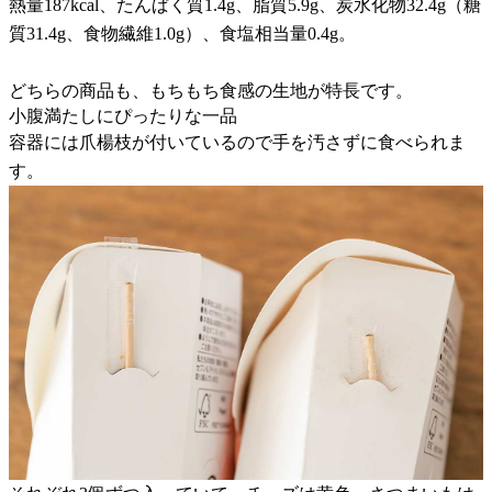
熱量187kcal、たんぱく質1.4g、脂質5.9g、炭水化物32.4g（糖
質31.4g、食物繊維1.0g）、食塩相当量0.4g。
どちらの商品も、もちもち食感の生地が特長です。
小腹満たしにぴったりな一品
容器には爪楊枝が付いているので手を汚さずに食べられま
す。