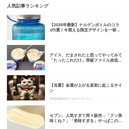
人気記事ランキング
【2026年最新】ナルゲンボトルのコラ
ボ5選｜今買える限定デザインを一挙紹
介！
アイス、だまされたと思ってやってみて
「たったこれだけ」突破ファイル放送で
大注目！...
【当選】金運が上がる直前に起こるサイ
ン
PR(合同会社デジタルファーム )
セブン、人気すぎて再々販売→「クソ美
味くね？」「美味すぎる」やっぱこのク
オリティ...