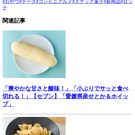
#
おやつ
#
チーズ
#
コンビニグルメ
#
スナック菓子
#
新商品
#
ロッ
テ
関連記事
「爽やかな甘さと酸味！」「小ぶりでサッと食べ
切れる！」【セブン】「愛媛県産せとか＆ホイッ
プ」