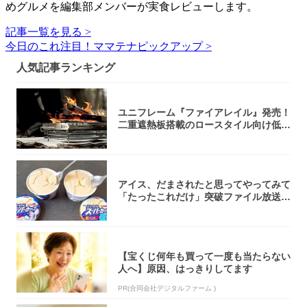
めグルメを編集部メンバーが実食レビューします。
記事一覧を見る >
今日のこれ注目！ママテナピックアップ >
人気記事ランキング
ユニフレーム『ファイアレイル』発売！
二重遮熱板搭載のロースタイル向け低型
焚き火台
アイス、だまされたと思ってやってみて
「たったこれだけ」突破ファイル放送で
大注目！...
【宝くじ何年も買って一度も当たらない
人へ】原因、はっきりしてます
PR(合同会社デジタルファーム )