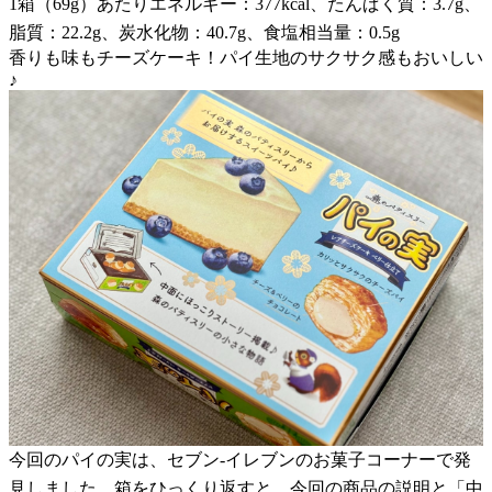
1箱（69g）あたりエネルギー：377kcal、たんぱく質：3.7g、
脂質：22.2g、炭水化物：40.7g、食塩相当量：0.5g
香りも味もチーズケーキ！パイ生地のサクサク感もおいしい
♪
今回のパイの実は、セブン-イレブンのお菓子コーナーで発
見しました。箱をひっくり返すと、今回の商品の説明と「中