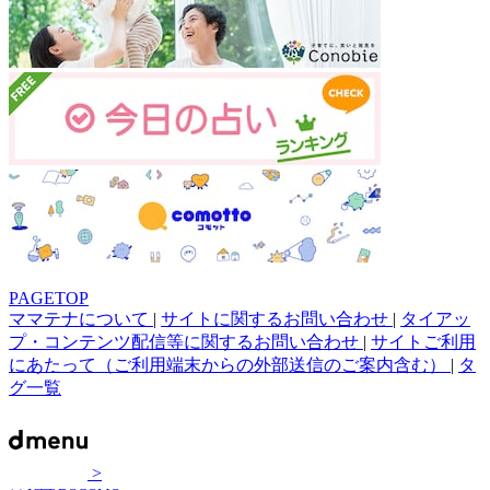
PAGETOP
ママテナについて
|
サイトに関するお問い合わせ
|
タイアッ
プ・コンテンツ配信等に関するお問い合わせ
|
サイトご利用
にあたって（ご利用端末からの外部送信のご案内含む）
|
タ
グ一覧
>