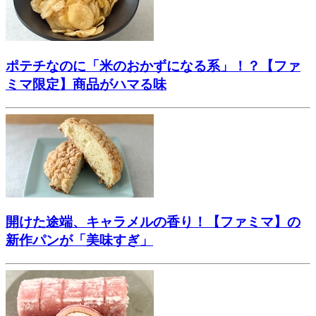
ポテチなのに「米のおかずになる系」！？【ファ
ミマ限定】商品がハマる味
開けた途端、キャラメルの香り！【ファミマ】の
新作パンが「美味すぎ」