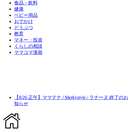
食品・飲料
健康
ベビー用品
おでかけ
どうぶつ
教育
マネー・投資
くらしの相談
ママコマ漫画
【8/26 正午】ママテナ / Merkystyle / ラナーヌ 終了のお
知らせ