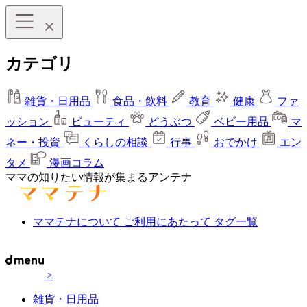
カテゴリ
雑貨・日用品
食品・飲料
教育
健康
ファ
ッション
ビューティ
どうぶつ
ベビー用品
マ
ネー・投資
くらしの相談
行事
おでかけ
エン
タメ
漫画コラム
ママの知りたい情報が集まるアンテナ
ママテナについて
ご利用にあたって
タグ一覧
>
雑貨・日用品