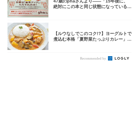
47歳のphaさんより――「15年後に、
絶対にこの本と同じ状態になっている自
信が...
【ルウなしでこのコク!?】ヨーグルトで
煮込む本格「夏野菜たっぷりカレー」作
ってみ...
Recommended by