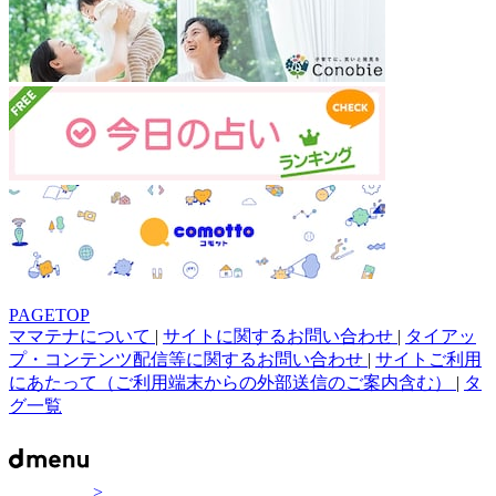
PAGETOP
ママテナについて
|
サイトに関するお問い合わせ
|
タイアッ
プ・コンテンツ配信等に関するお問い合わせ
|
サイトご利用
にあたって（ご利用端末からの外部送信のご案内含む）
|
タ
グ一覧
>