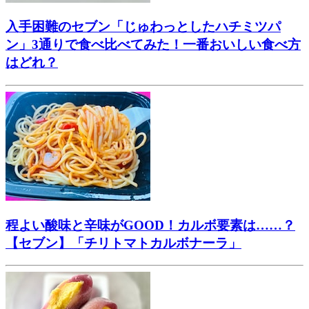
入手困難のセブン「じゅわっとしたハチミツパ
ン」3通りで食べ比べてみた！一番おいしい食べ方
はどれ？
程よい酸味と辛味がGOOD！カルボ要素は……？
【セブン】「チリトマトカルボナーラ」