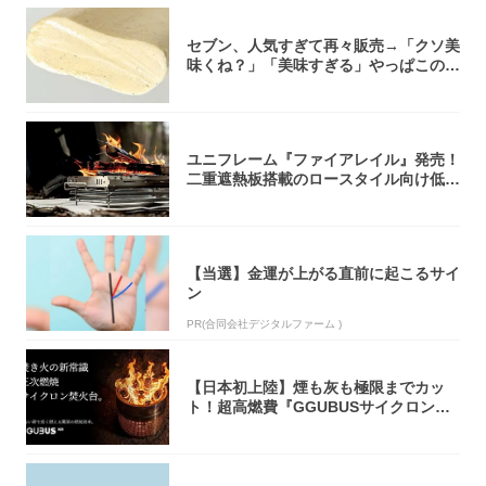
セブン、人気すぎて再々販売→「クソ美
味くね？」「美味すぎる」やっぱこのク
オリティ...
ユニフレーム『ファイアレイル』発売！
二重遮熱板搭載のロースタイル向け低型
焚き火台
【当選】金運が上がる直前に起こるサイ
ン
PR(合同会社デジタルファーム )
【日本初上陸】煙も灰も極限までカッ
ト！超高燃費『GGUBUSサイクロン焚
火台』が...