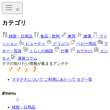
カテゴリ
雑貨・日用品
食品・飲料
教育
健康
ファ
ッション
ビューティ
どうぶつ
ベビー用品
マ
ネー・投資
くらしの相談
行事
おでかけ
エン
タメ
漫画コラム
ママの知りたい情報が集まるアンテナ
ママテナについて
ご利用にあたって
タグ一覧
>
雑貨・日用品