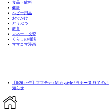
食品・飲料
健康
ベビー用品
おでかけ
どうぶつ
教育
マネー・投資
くらしの相談
ママコマ漫画
【8/26 正午】ママテナ / Merkystyle / ラナーヌ 終了のお
知らせ