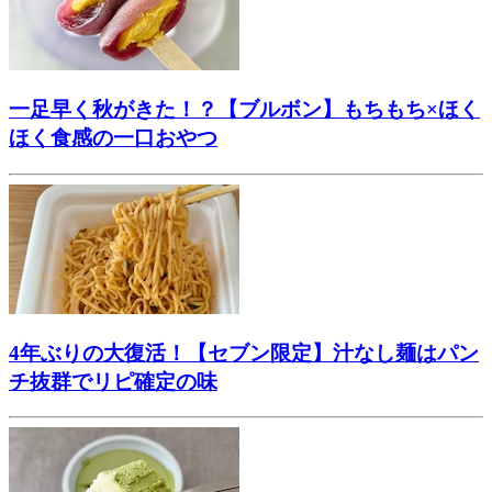
一足早く秋がきた！？【ブルボン】もちもち×ほく
ほく食感の一口おやつ
4年ぶりの大復活！【セブン限定】汁なし麺はパン
チ抜群でリピ確定の味