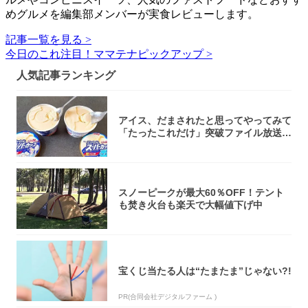
めグルメを編集部メンバーが実食レビューします。
記事一覧を見る >
今日のこれ注目！ママテナピックアップ >
人気記事ランキング
アイス、だまされたと思ってやってみて
「たったこれだけ」突破ファイル放送で
大注目！...
スノーピークが最大60％OFF！テント
も焚き火台も楽天で大幅値下げ中
宝くじ当たる人は“たまたま”じゃない?!
PR(合同会社デジタルファーム )