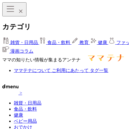
カテゴリ
雑貨・日用品
食品・飲料
教育
健康
ファ
漫画コラム
ママの知りたい情報が集まるアンテナ
ママテナについて
ご利用にあたって
タグ一覧
>
雑貨・日用品
食品・飲料
健康
ベビー用品
おでかけ