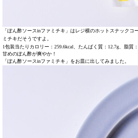
「ぽん酢ソースinファミチキ」はレジ横のホットスナックコ
ミチキだそうですよ。
1包装当たりカロリー：259.6kcal、たんぱく質：12.7g、脂質：
甘めのぽん酢が爽やか！
「ぽん酢ソースinファミチキ」をお皿に出してみました。