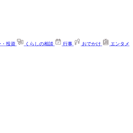
ー・投資
くらしの相談
行事
おでかけ
エンタメ