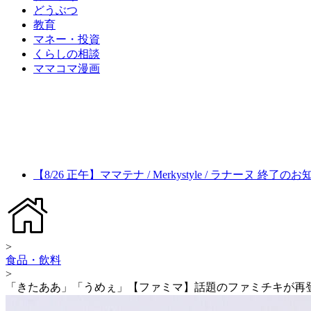
どうぶつ
教育
マネー・投資
くらしの相談
ママコマ漫画
【8/26 正午】ママテナ / Merkystyle / ラナーヌ 終了の
>
食品・飲料
>
「きたああ」「うめぇ」【ファミマ】話題のファミチキが再